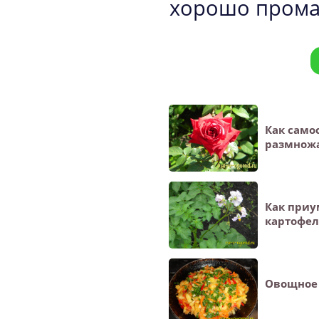
хорошо прома
Как само
размножа
Как при
картофел
Овощное 