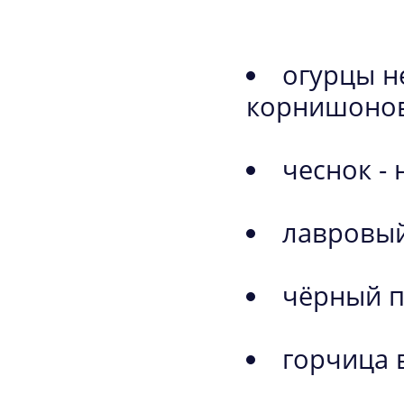
огурцы н
корнишоно
чеснок -
лавровый
чёрный п
горчица 