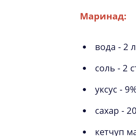
Маринад:
вода - 2 
соль - 2
уксус - 
сахар - 2
кетчуп м