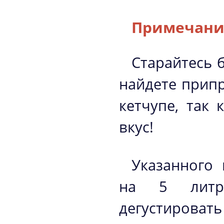
Примечани
Старайтесь б
найдете припр
кетчупе, так
вкус!
Указанного 
на 5 литро
дегустироват