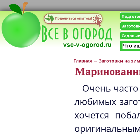
Подгото
Заготов
Садовые
Главная
→
Заготовки на зи
Маринованны
Очень часто 
любимых загот
хочется поба
оригинальным