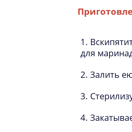
Приготовле
Вскипяти
для маринад
Залить ею
Стерилизу
Закатыва