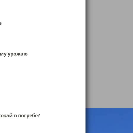
е
ему урожаю
ожай в погребе?