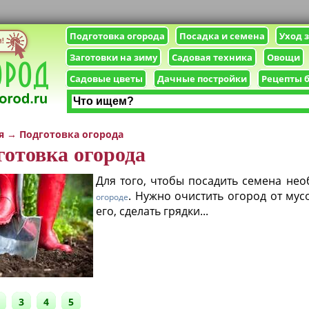
Подготовка огорода
Посадка и семена
Уход 
Заготовки на зиму
Садовая техника
Овощи
Садовые цветы
Дачные постройки
Рецепты 
я
→
Подготовка огорода
готовка огорода
Для того, чтобы посадить семена не
. Нужно очистить огород от мус
огороде
его, сделать грядки...
3
4
5