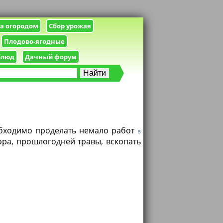
за огородом
Сбор урожая
Плодово-ягодные
блюд
Дачный форум
обходимо проделать немало работ
в
ора, прошлогодней травы, вскопать