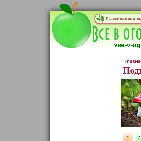
Главна
Под
1
2