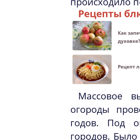
происходило п
Рецепты бл
Как запе
духовке
Рецепт 
Массовое в
огороды пров
годов. Под о
городов. Было