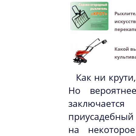
Рыхлите
искусст
перекап
Какой в
культив
Как ни крути
Но вероятне
заключается
приусадебный 
на некоторо