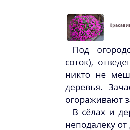
Красави
Под огород
соток), отве
никто не меш
деревья. Зач
огораживают з
В сёлах и д
неподалеку от