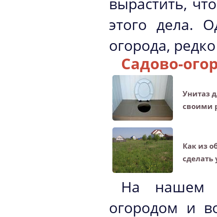
вырастить, чт
этого дела. 
огорода, редко
Садово-ого
Унитаз д
своими 
Как из 
сделать 
На нашем п
огородом и в