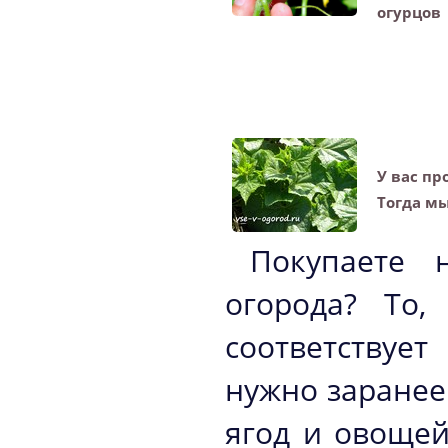
огурцов
У вас пр
Тогда мы
Покупаете 
огорода? То,
соответствуе
нужно заранее
ягод и овощей