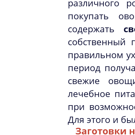
различного р
покупать ов
содержать
с
собственный 
правильном ух
период получа
свежие овощ
лечебное пита
при возможнос
Для этого и бы
Заготовки 