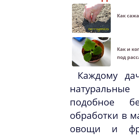
Как сажа
Как и ко
под расс
Каждому да
натуральные
подобное б
обработки в ма
овощи и фру