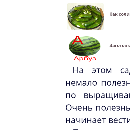
Как соли
Заготовк
На этом са
немало полез
по выращива
Очень полезны
начинает вест