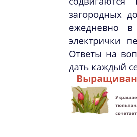
содвигаются 
загородных д
ежедневно в
электрички п
Ответы на воп
дать каждый се
Выращиван
Украшае
тюльпан
сочетает