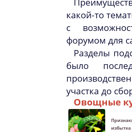
Преимуществ
какой-то тема
с возможнос
форумом для с
Разделы под
было после
производствен
участка до сбо
Овощные к
Признак
избытка