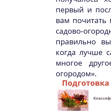
первый и пос
вам почитать 
садово-огоро
правильно вы
когда лучше с
многое друго
огородом».
Подготовка
Классиф