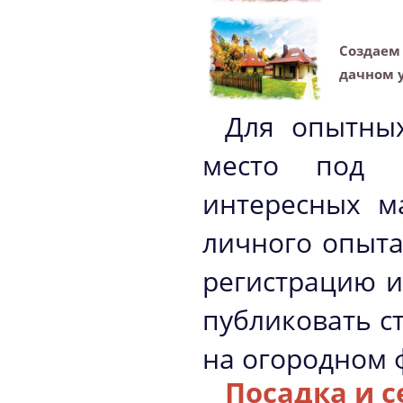
Создаем 
дачном 
Для опытны
место под 
интересных м
личного опыта
регистрацию и
публиковать с
на огородном ф
Поcадка и 