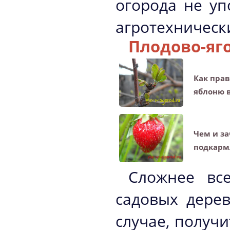
огорода не уп
агротехническ
Плодово-яг
Как пра
яблоню 
Чем и з
подкарм
Сложнее вс
садовых дерев
случае, получ