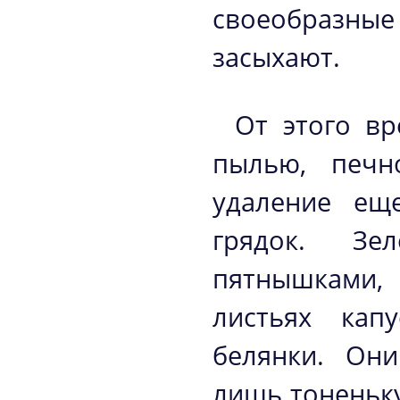
своеобразные
засыхают.
От этого вр
пылью, печн
удаление ещ
грядок. Зе
пятнышками, 
листьях кап
белянки. Они
лишь тоненьку