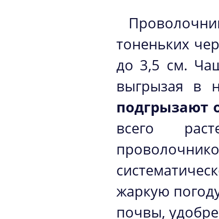
Проволочни
тоненьких чер
до 3,5 см. Ч
выгрызая в 
подгрызают 
всего раст
проволочни
систематиче
жаркую погоду
почвы, удобре