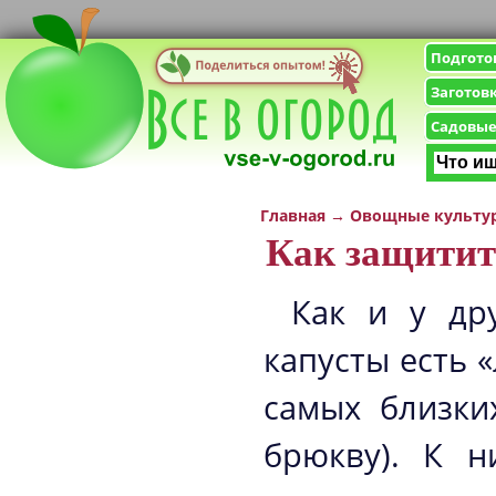
Подгото
Заготов
Садовые
Главная
→
Овощные культу
Как защитит
Как и у дру
капусты есть 
самых близких
брюкву). К н