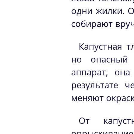
одни жилки. О
собирают вру
Капустная т
но опасный 
аппарат, она
результате ч
меняют окраску
От капуст
опрыскивани