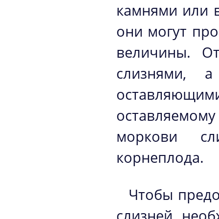
камнями или в
они могут пр
величины. О
слизнями, а
оставляющи
оставляемом
моркови сл
корнеплода.
Чтобы предо
слизней, нео