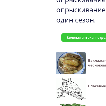
опрыскивание
один сезон.
Зеленая аптека: подсо
Баклажа
чесноко
Спасение