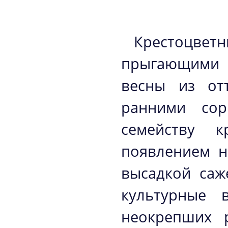
Крестоцве
прыгающими 
весны из от
ранними сор
семейству к
появлением н
высадкой саж
культурные 
неокрепших 