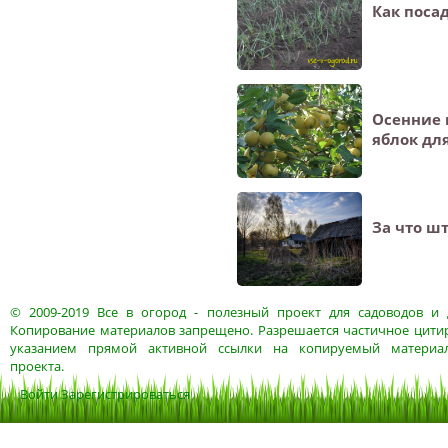
Как поса
Осенние 
яблок дл
За что ш
© 2009-2019
Все в огород
- полезный проект для садоводов и 
Копирование материалов запрещено. Разрешается частичное цитир
указанием прямой активной ссылки на копируемый материа
проекта.
Войти
Зарегистрироваться