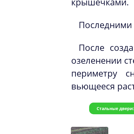
крышечками.
Последними 
После созд
озеленении ст
периметру с
вьющееся рас
Стальные двери: