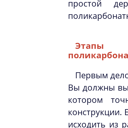
простой де
поликарбонатн
Этапы с
поликарбона
Первым дело
Вы должны выб
котором точ
конструкции. 
исходить из р