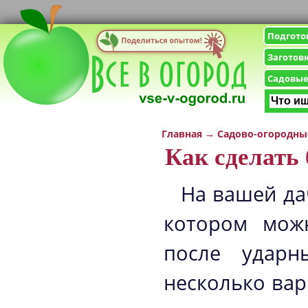
Подгото
Заготов
Садовые
Главная
→
Садово-огородны
Как сделать 
На вашей да
котором мож
после ударн
несколько вар