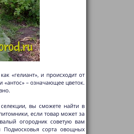
как «гелиант», и происходит от
 и «антос» – означающее цветок.
вно.
селекции, вы сможете найти в
питомники, если товар может за
ывалый огородник советую вам
я Подмосковья сорта овощных