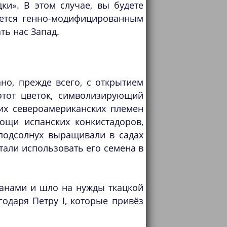
ки». В этом случае, вы будете
яется генно-модифицированным
ть нас Запад.
но, прежде всего, с открытием
этот цветок, символизирующий
ких североамериканских племен
ощи испанских конкистадоров,
 подсолнух выращивали в садах
тали использовать его семена в
анами и шло на нужды ткацкой
одаря Петру I, которые привёз