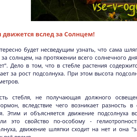
 движется вслед за Солнцем!
тересно будет несведущим узнать, что сама шля
 за солнцем, на протяжении всего солнечного дня
ет". Дело в том, что в стебле растения содержи
ает за рост подсолнуха. При этом высота подсол
метров.
сть стебля, не получающая должного освещен
гормон, вследствие чего возникает разность в 
ля. Этим и объясняется движение подсолнуха в
али это свойство по-особому - гелиотропнос
лнуха, движение шляпки сходит на нет и она "з