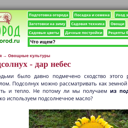
Подготовка огорода
Посадка и семена
Уход 
Заготовки на зиму
Садовая техника
Овощи
Садовые цветы
Дачные постройки
Рецепты 
я
→
Овощные культуры
солнух - дар небес
дьми было давно подмечено сходство этого 
лом. Подсолнух можно рассматривать как земной
сть и тепло. Не потому ли мы получаем
из по
ко используем подсолнечное масло?