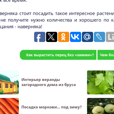
к всё время.
верняка стоит посадить такое интересное растени
не получите нужно количества и хорошего по ка
цания - наверняка!
Как вырастить перец без «химии»?
Чем бо
Интерьер веранды
загородного дома из бруса
Посадка моркови... под зиму?