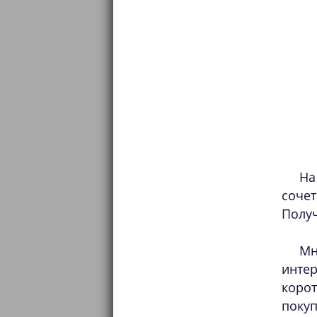
На
сочет
Получ
Мн
интер
коро
поку