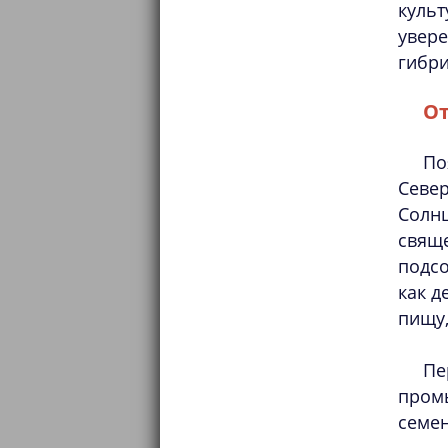
культ
увер
гибри
От
По
Севе
Солн
свящ
подс
как д
пищу,
Пе
промы
семен