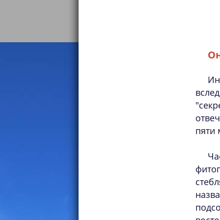
Он
Ин
вслед
"секр
отвеч
пяти 
Ча
фито
стеб
назв
подсо