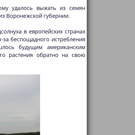
ому удалось выжать из семян
из Воронежской губернии.
солнуха в европейских странах
з-за беспощадного истребления
ишлось будущим американским
го растения обратно на свою