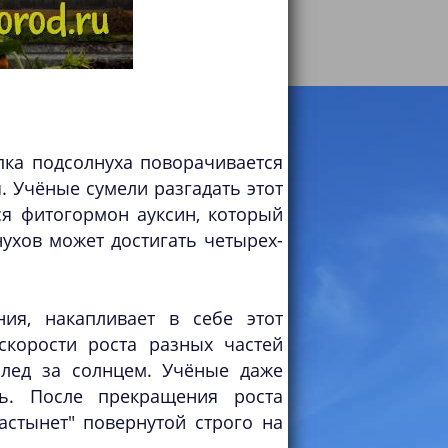
пка подсолнуха поворачивается
. Учёные сумели разгадать этот
тся фитогормон ауксин, который
нухов может достигать четырех-
ия, накапливает в себе этот
скорости роста разных частей
след за солнцем. Учёные даже
ть. После прекращения роста
астынет" повернутой строго на