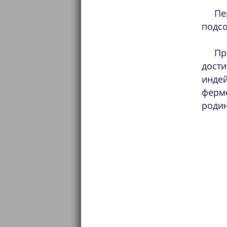
Пе
подсо
Пр
дости
инде
ферм
родин