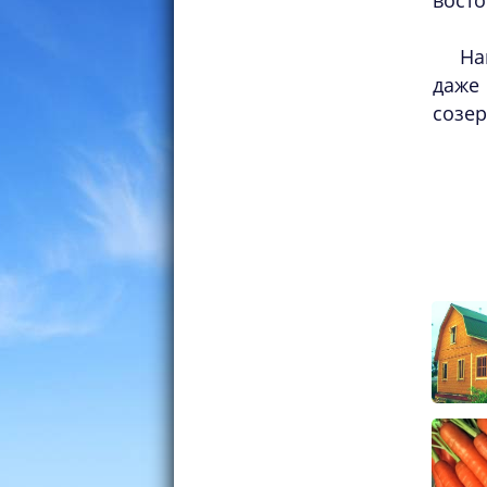
восто
На
даже 
созер