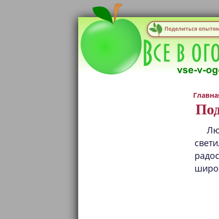
Главна
Под
Лю
свети
радо
широ