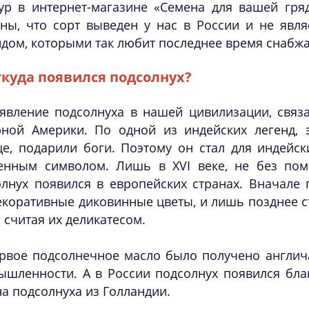
ур в интернет-магазине «Семена для вашей гряд
ены, что сорт выведен у нас в России и не явл
дом, которыми так любит последнее время снабжа
куда появился подсолнух?
явление подсолнуха в нашей цивилизации, связа
рной Америки. По одной из индейских легенд, 
це, подарили боги. Поэтому он стал для индейс
енным символом. Лишь в XVI веке, не без пом
олнух появился в европейских странах. Вначале
екоративные диковинные цветы, и лишь позднее с
 считая их деликатесом.
рвое подсолнечное масло было получено англич
шленности. А в России подсолнух появился благ
а подсолнуха из Голландии.