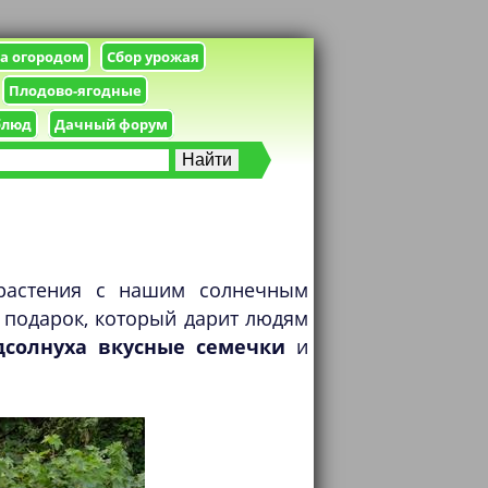
за огородом
Сбор урожая
Плодово-ягодные
блюд
Дачный форум
растения с нашим солнечным
 подарок, который дарит людям
дсолнуха вкусные семечки
и