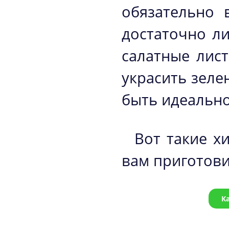
обязательно 
достаточно л
салатные лис
украсить зел
быть идеальн
Вот такие х
вам приготови
К