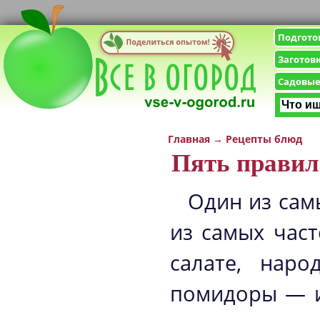
Подгото
Заготов
Садовые
Главная
→
Рецепты блюд
Пять правил
Один из сам
из самых част
салате, нар
помидоры — и