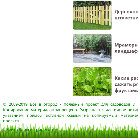
Деревянн
штакетн
Мраморн
ландшафт
Какие ра
сажать р
фруктам
© 2009-2019
Все в огород
- полезный проект для садоводов и 
Копирование материалов запрещено. Разрешается частичное цитир
указанием прямой активной ссылки на копируемый материа
проекта.
Войти
Зарегистрироваться