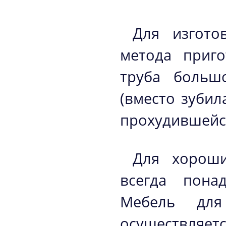
Для изгото
метода приго
труба больш
(вместо зуби
прохудившейся
Для хороши
всегда пона
Мебель дл
осуществляе