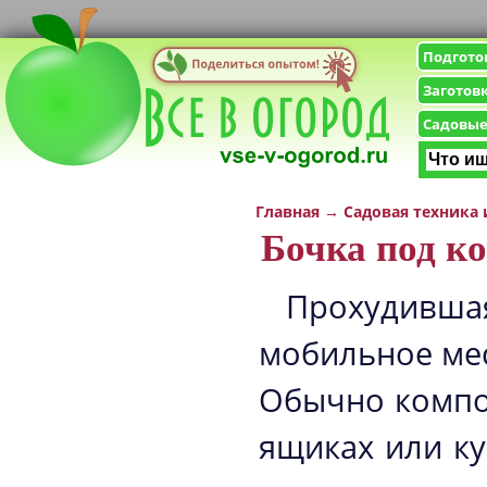
Подгото
Заготов
Садовые
Главная
→
Садовая техника
Бочка под к
Прохудившая
мобильное мес
Обычно компос
ящиках или ку