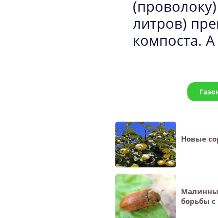
(проволоку)
литров) пр
компоста. А 
Газо
Новые со
Малинны
борьбы с