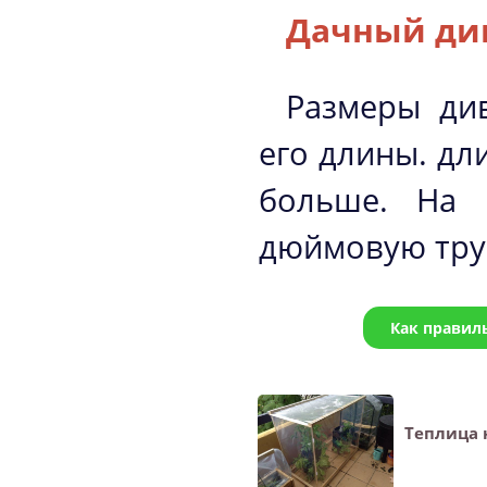
Дачный ди
Размеры ди
его длины. дл
больше. На 
дюймовую тру
Как правил
Теплица 