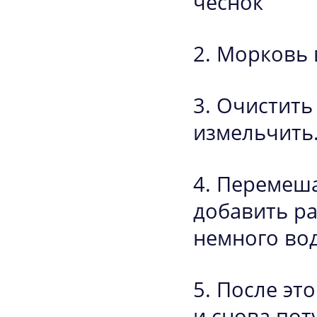
чеснок
Морковь 
Очистить 
измельчить
Перемеша
добавить ра
немного вод
После это
и снова пот