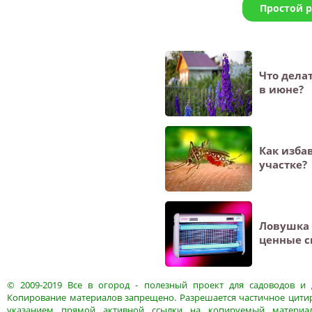
Простой 
Что дела
в июне?
Как изба
участке?
Ловушка 
ценные с
© 2009-2019
Все в огород
- полезный проект для садоводов и 
Копирование материалов запрещено. Разрешается частичное цитир
указанием прямой активной ссылки на копируемый материа