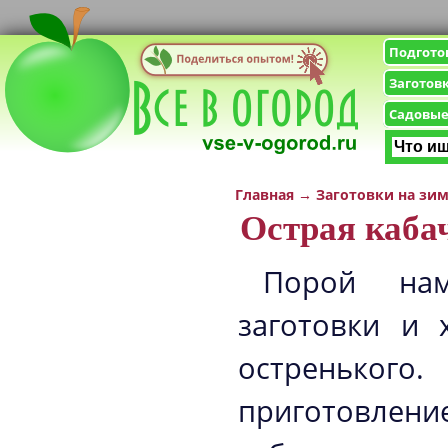
Подгото
Заготов
Садовые
Главная
→
Заготовки на зи
Острая каба
Порой на
заготовки и 
остренького.
приготовлен