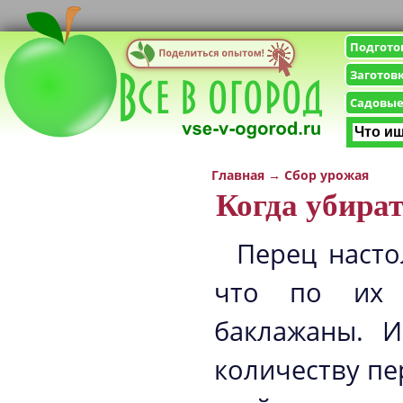
Подгото
Заготов
Садовые
Главная
→
Сбор урожая
Когда убират
Перец насто
что по их 
баклажаны. 
количеству пе