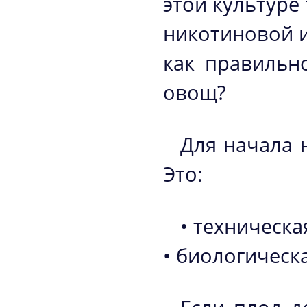
этой культуре
никотиновой и
как правильн
овощ?
Для начала н
Это:
• техническа
• биологическа