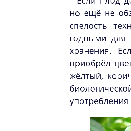
Если плод д
но ещё не об
спелость тех
годными для 
хранения. Ес
приобрёл цвет
жёлтый, кори
биологической
употребления 