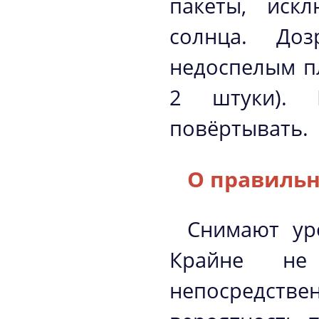
пакеты, иск
солнца. Доз
недоспелым п
2 штуки). П
повёртывать.
О правильн
Снимают ур
Крайне не
непосредств