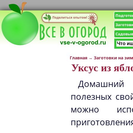
Подгото
Заготов
Садовые
Главная
→
Заготовки на зи
Уксус из ябл
Домашний 
полезных свой
можно исп
приготовлени