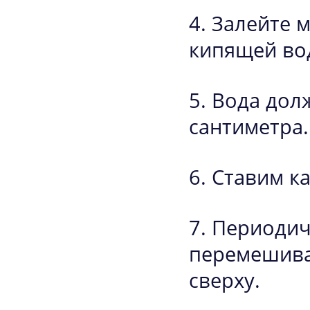
Залейте м
кипящей вод
Вода долж
сантиметра.
Ставим ка
Периодиче
перемешива
сверху.