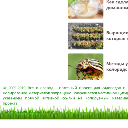
Как сдел
домашни
Выращив
которые 
Методы 
колорадс
© 2009-2019
Все в огород
- полезный проект для садоводов и 
Копирование материалов запрещено. Разрешается частичное цитир
указанием прямой активной ссылки на копируемый материа
проекта.
Войти
Зарегистрироваться