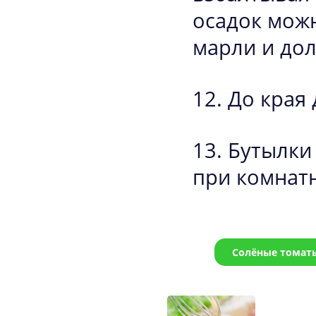
осадок можн
марли и дол
До края 
Бутылки 
при комнат
Солёные томат