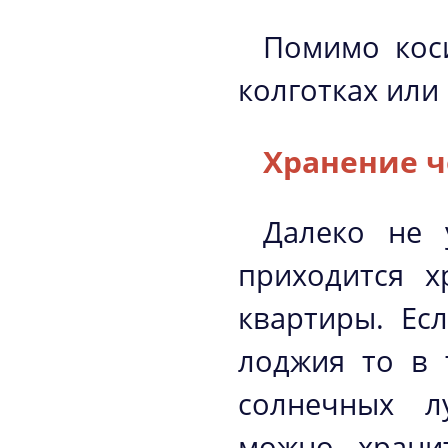
Помимо коси
колготках или
Хранение ч
Далеко не 
приходится х
квартиры. Ес
лоджия то в 
солнечных л
можно храни