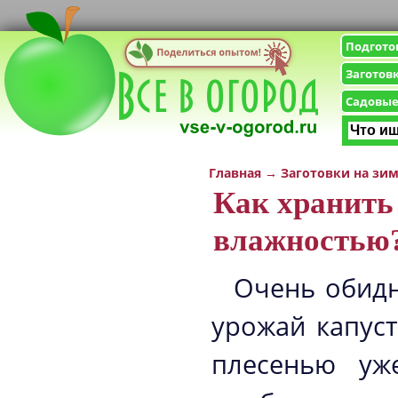
Подгото
Заготов
Садовые
Главная
→
Заготовки на зи
Как хранить
влажностью
Очень обидн
урожай капус
плесенью уж