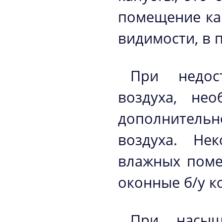
помещение кач
видимости, в п
При недост
воздуха, нео
дополнител
воздуха. Не
влажных поме
оконные б/у 
При насыщ