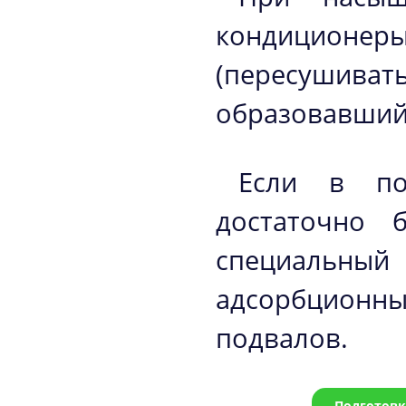
кондиционер
(пересуши
образовавший
Если в по
достаточно 
специальны
адсорбционны
подвалов.
Подготовк