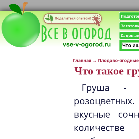
Подгото
Заготов
Садовые
Главная
→
Плодово-ягодные
Что такое г
Груша - э
розоцветных.
вкусные соч
количеств