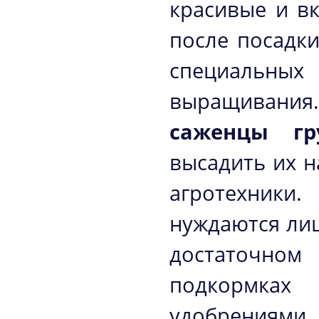
красивые и в
после посадки
специальн
выращивания
саженцы гр
высадить их н
агротехник
нуждаются лиш
достаточно
подкормках
удобрениями.