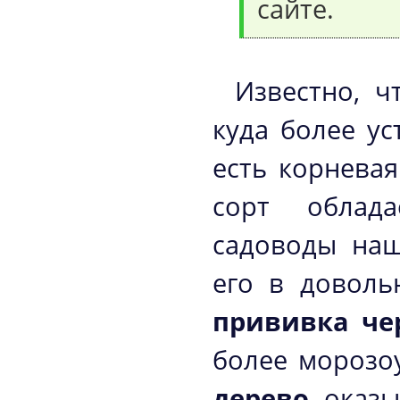
сайте.
Известно, ч
куда более ус
есть корнева
сорт облада
садоводы на
его в доволь
прививка че
более морозо
дерево
оказы