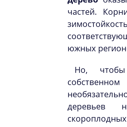
частей. Корн
зимостойкост
соответствую
южных регион
Но, чтоб
собственном
необязательн
деревьев н
скороплодных