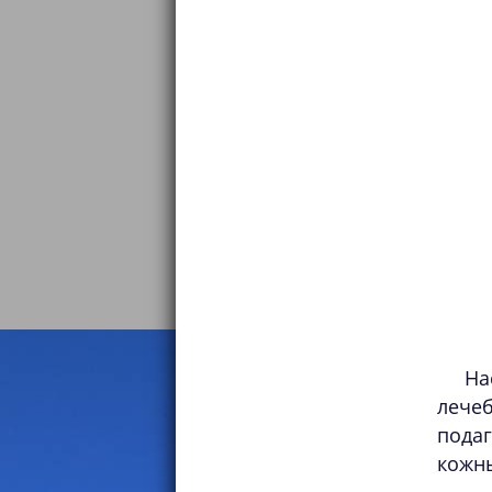
На
лече
подаг
кожн