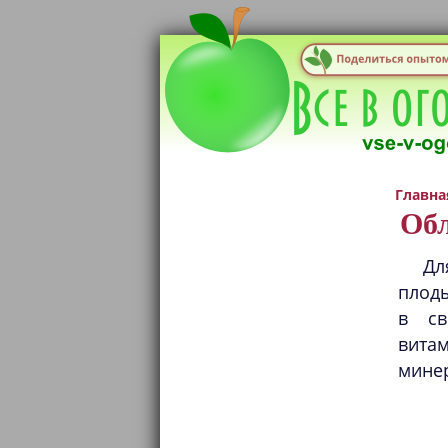
Главна
Обл
Дл
плоды
в св
витам
минер