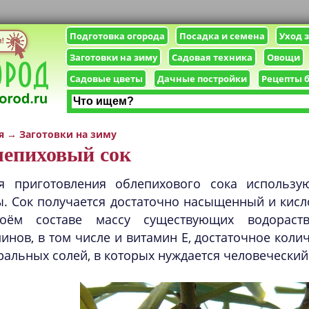
Подготовка огорода
Посадка и семена
Уход 
Заготовки на зиму
Садовая техника
Овощи
Садовые цветы
Дачные постройки
Рецепты 
я
→
Заготовки на зиму
епиховый сок
я приготовления облепихового сока использ
. Сок получается достаточно насыщенный и кисл
оём составе массу существующих водораст
инов, в том числе и витамин Е, достаточное коли
альных солей, в которых нуждается человеческий