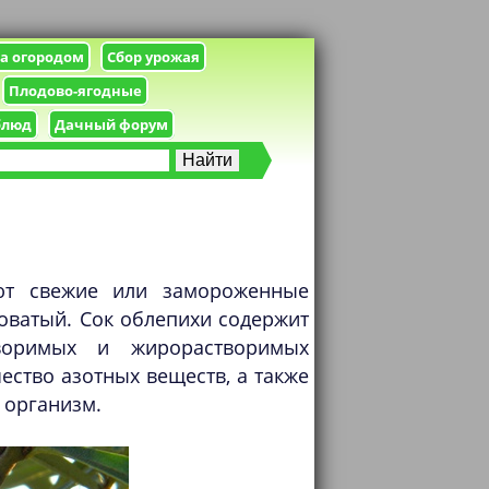
за огородом
Сбор урожая
Плодово-ягодные
блюд
Дачный форум
уют свежие или замороженные
оватый. Сок облепихи содержит
воримых и жирорастворимых
чество азотных веществ, а также
 организм.