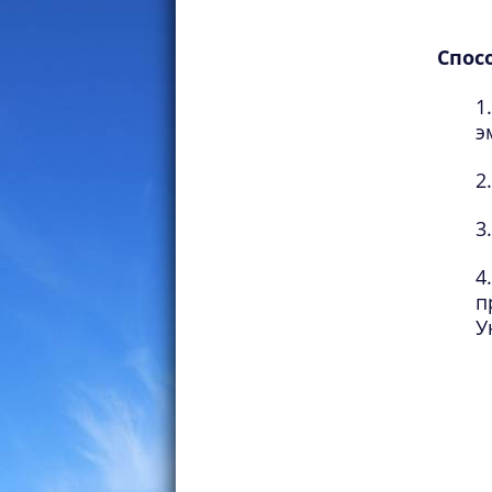
Спос
э
п
У