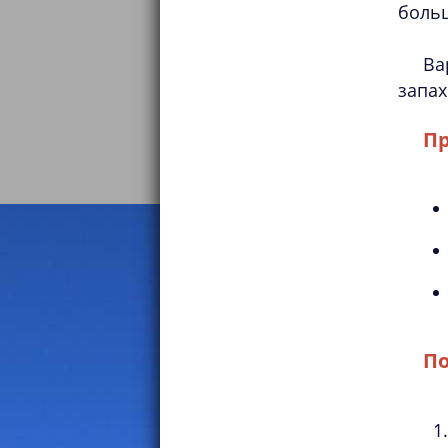
больш
Ва
запах
Пр
По