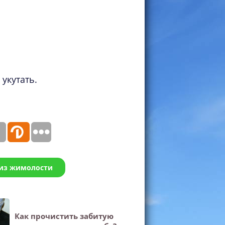
 укутать.
 из жимолости
Как прочистить забитую