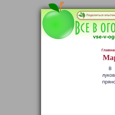
Главна
Ма
В 
луков
пряно