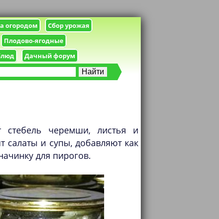
за огородом
Сбор урожая
Плодово-ягодные
блюд
Дачный форум
 стебель черемши, листья и
т салаты и супы, добавляют как
начинку для пирогов.