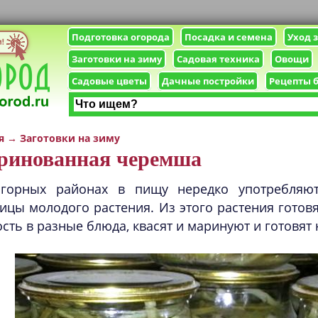
Подготовка огорода
Посадка и семена
Уход 
Заготовки на зиму
Садовая техника
Овощи
Садовые цветы
Дачные постройки
Рецепты 
я
→
Заготовки на зиму
ринованная черемша
горных районах в пищу нередко употребляют
ицы молодого растения. Из этого растения готовя
сть в разные блюда, квасят и маринуют и готовят 