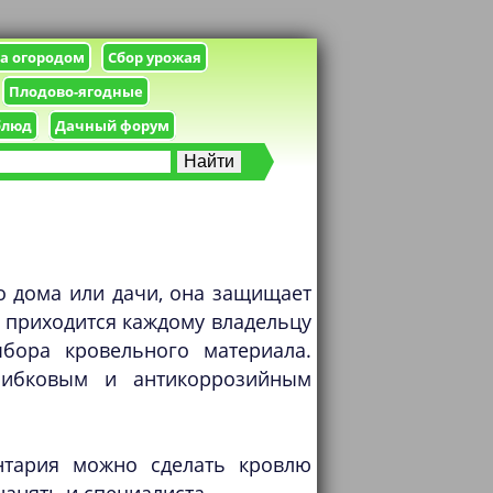
за огородом
Сбор урожая
Плодово-ягодные
блюд
Дачный форум
о дома или дачи, она защищает
у приходится каждому владельцу
бора кровельного материала.
рибковым и антикоррозийным
нтария можно сделать кровлю