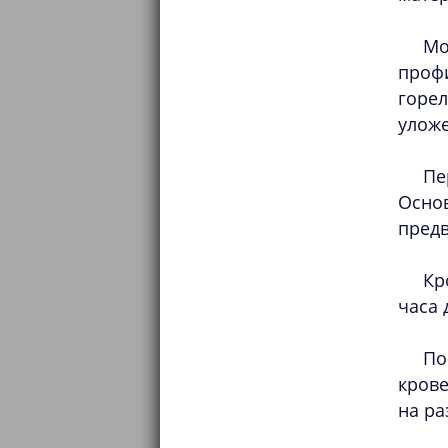
Мо
проф
горел
уложе
Пе
Основ
пред
Кр
часа 
По
кров
на ра