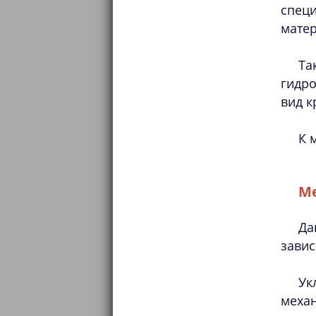
спец
матер
Та
гидр
вид к
К 
М
Да
завис
Ук
механ