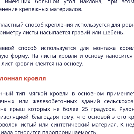
 имеющих большой угол наклона, при этом
енение крепежных материалов.
лластный способ крепления используется для ров
риметру листы насыпается гравий или щебень.
еевой способ используется для монтажа кро
ную форму. На листы кровли и основу наносится
 лист кровли клеится на основу.
лонная кровля
нный тип мягкой кровли в основном применяе
ичных или железобетонных зданий сельскохозя
она крыш которых не более 25 градусов. Руло
изоляцией, благодаря тому, что основой этого к
оволокнистый или синтетический материал. К не
иала относится паропроницаемость.