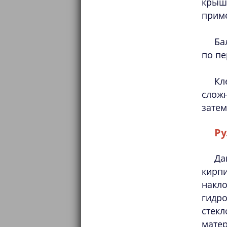
крыш
прим
Ба
по пе
Кл
слож
затем
Ру
Да
кирп
накл
гидро
стекл
матер