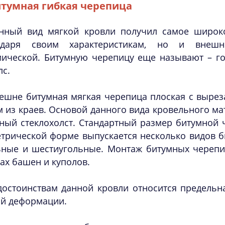
тумная гибкая черепица
нный вид мягкой кровли получил самое широко
одаря своим характеристикам, но и внеш
мической. Битумную черепицу еще называют – го
с.
ешне битумная мягкая черепица плоская с выре
 из краев. Основой данного вида кровельного ма
ный стеклохолст. Стандартный размер битумной ч
трической форме выпускается несколько видов б
ьные и шестиугольные. Монтаж битумных черепи
х башен и куполов.
достоинствам данной кровли относится предельна
ой деформации.