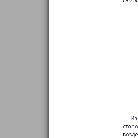
самос
Из
стор
возд