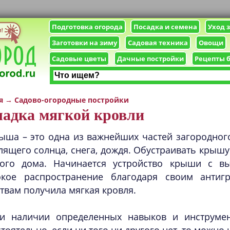
Подготовка огорода
Посадка и семена
Уход 
Заготовки на зиму
Садовая техника
Овощи
Садовые цветы
Дачные постройки
Рецепты 
я
→
Садово-огородные постройки
адка мягкой кровли
ыша – это одна из важнейших частей загородног
лящего солнца, снега, дождя. Обустраивать крыш
ного дома. Начинается устройство крыши с вы
кое распространение благодаря своим антиг
твам получила мягкая кровля.
и наличии определенных навыков и инструме