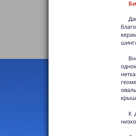
Би
Да
благ
кера
шингл
Вн
одном
нетка
геоме
овал
крыша
К 
низк