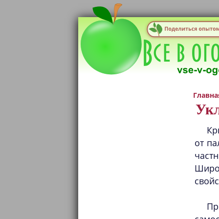
Главна
Укл
Кр
от па
част
Широ
свойс
Пр