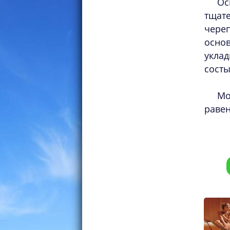
Ос
тщате
череп
осно
укла
сост
Мо
равен