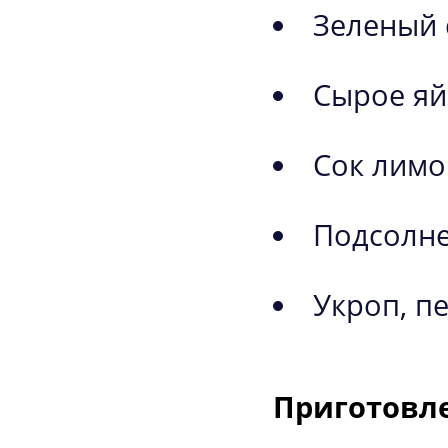
Зеленый 
Сырое яй
Сок лимо
Подсолне
Укроп, пе
Приготовле