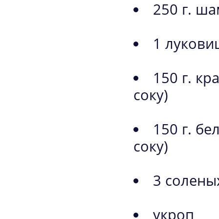
250 г. ш
1 лукови
150 г. кр
соку)
150 г. бе
соку)
3 солены
укроп