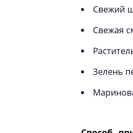
Свежий щ
Свежая см
Растител
Зелень п
Маринован
Способ пр