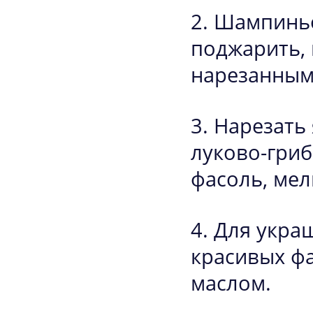
Шампиньо
поджарить, 
нарезанным 
Нарезать 
луково-гри
фасоль, мел
Для укра
красивых ф
маслом.