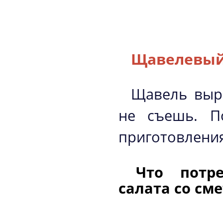
Щавелевый 
Щавель выра
не съешь. П
приготовления
Что потр
салата со см