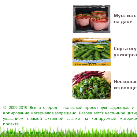
Мусс из 
на даче.
Сорта ог
универса
Нескольк
из овоще
© 2009-2019
Все в огород
- полезный проект для садоводов и 
Копирование материалов запрещено. Разрешается частичное цитир
указанием прямой активной ссылки на копируемый материа
проекта.
Войти
Зарегистрироваться