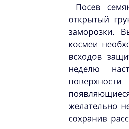
Посев семя
открытый гру
заморозки. В
космеи необх
всходов защи
неделю нас
поверхност
появляющие
желательно н
сохранив рас