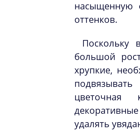
насыщенную о
оттенков.
Поскольку 
большой рост
хрупкие, нео
подвязыват
цветочная 
декоративные
удалять увяда