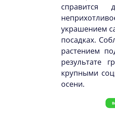
справится 
неприхотливо
украшением са
посадках. Соб
растением по
результате г
крупными соц
осени.
В