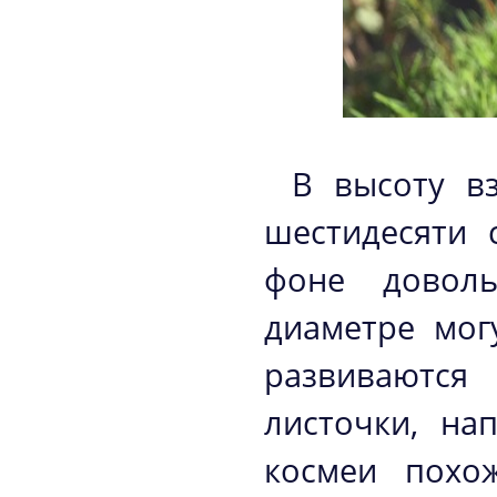
В высоту вз
шестидесяти 
фоне доволь
диаметре мог
развиваются
листочки, на
космеи пох