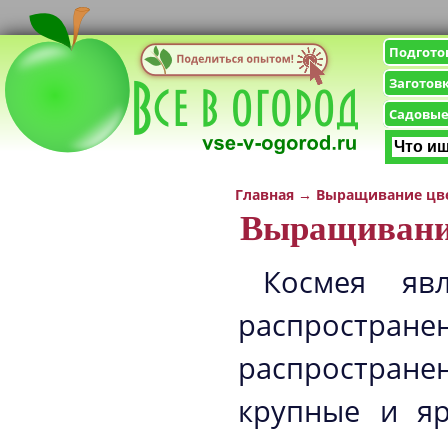
Подгото
Заготов
Садовые
Главная
→
Выращивание цв
Выращивани
Космея яв
распростр
распростран
крупные и яр