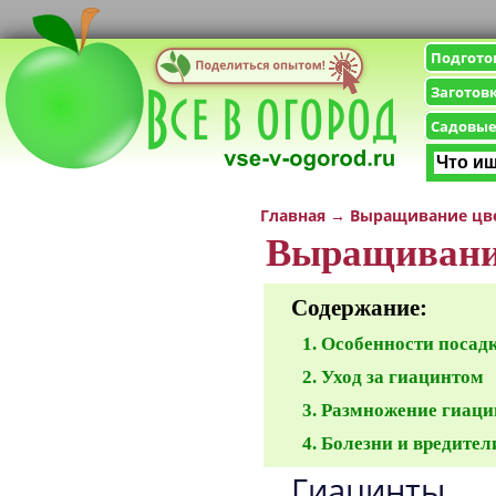
Подгото
Заготов
Садовые
Главная
→
Выращивание цв
Выращивани
Содержание:
Особенности посад
Уход за гиацинтом
Размножение гиаци
Болезни и вредител
Гиацинты 