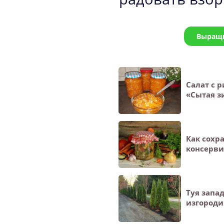
Выращи
Салат с 
«Сытая з
Как сохр
консерв
Туя запа
изгороди