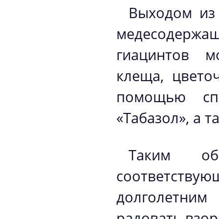
Выходом из 
медесодержащ
гиацинтов м
клеща, цвето
помощью спе
«Табазол», а 
Таким об
соответствую
долголетним
радовать взор