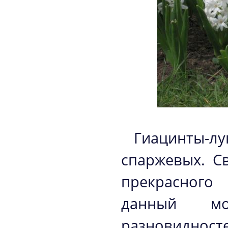
Гиацинты-
спаржевых. С
прекрасного
данный мо
разновидносте