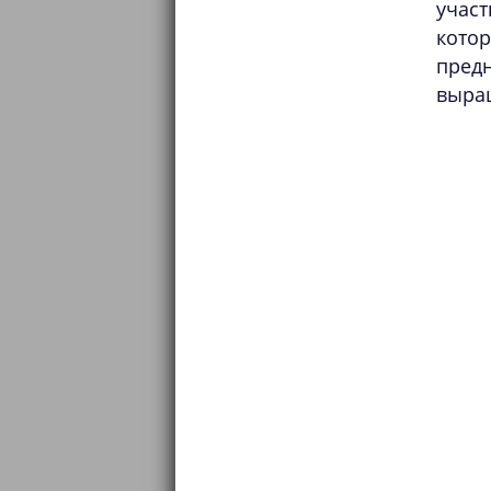
участ
кото
пред
выра