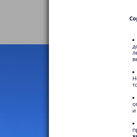
Со
д
л
в
Н
т
о
и
п
х