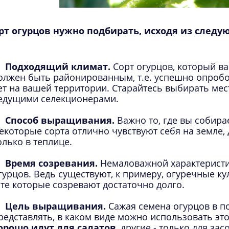
рт огурцов нужно подбирать, исходя из след
Подходящий климат.
Сорт огурцов, который в
олжен быть районированным, т.е. успешно опроб
ет на вашей территории. Старайтесь выбирать ме
едущими селекционерами.
Способ выращивания.
Важно то, где вы собир
екоторые сорта отлично чувствуют себя на земле
олько в теплице.
Время созревания.
Немаловажной характеристи
гурцов. Ведь существуют, к примеру, огуречные ку
 те которые созревают достаточно долго.
Цель выращивания.
Сажая семена огурцов в п
редставлять, в каком виде можно использовать этот
орошо идут для салатов
, другие - только для за