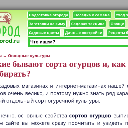
Подготовка огорода
Посадка и семена
Уход 
Заготовки на зиму
Садовая техника
Овощи
Садовые цветы
Дачные постройки
Рецепты 
я
→
Овощные культуры
ие бывают сорта огурцов и, как
бирать?
садовых магазинах и интернет-магазинах нашей
ов очень велико, и поэтому нужно знать ряд хар
й отдельный сорт огуречной культуры.
нечно, основные свойства
сортов огурцов
выпис
м сайте вы можете сразу прочитать и увидеть 