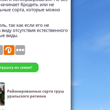
ь начинает бродить или не
льные сорта, которые можно
ь, так как если его не
 виду отсутствия естественного
ые виды.
трушку из семян?
Районированные сорта груш
уральского региона