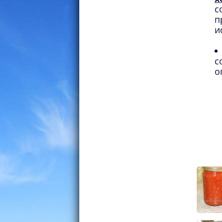
с
п
и
с
о