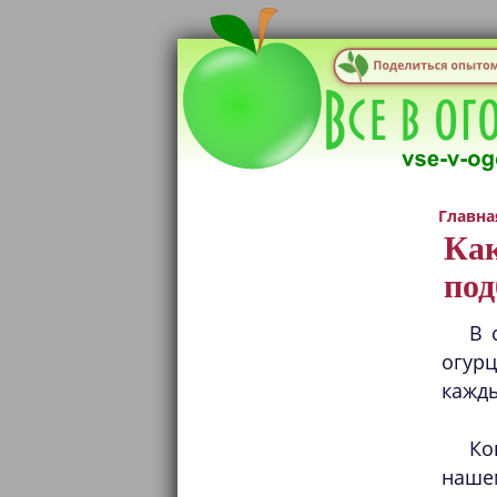
Главна
Как
под
В 
огурц
кажды
Ко
наше