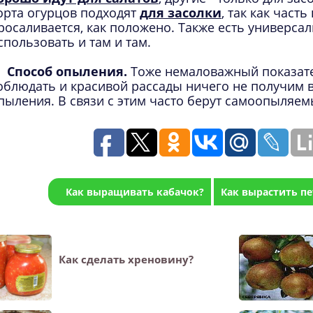
орта огурцов подходят
для засолки
, так как част
росаливается, как положено. Также есть универса
спользовать и там и там.
Способ опыления.
Тоже немаловажный показател
облюдать и красивой рассады ничего не получим в
пыления. В связи с этим часто берут самоопыляем
Как выращивать кабачок?
Как вырастить пе
Как сделать хреновину?