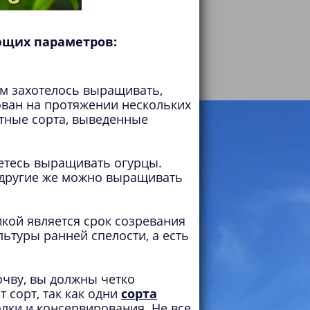
ующих параметров:
ам захотелось выращивать,
ован на протяжении нескольких
стные сорта, выведенные
аетесь выращивать огурцы.
, другие же можно выращивать
кой является срок созревания
льтуры ранней спелости, а есть
очву, вы должны четко
 сорт, так как одни
сорта
солки и консервирования. Не все