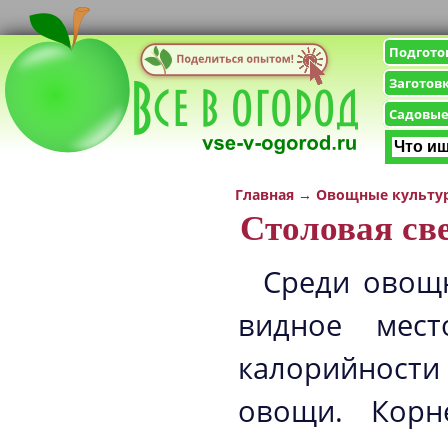
Подгото
Заготов
Садовые
Главная
→
Овощные культу
Столовая св
Среди овощн
видное мес
калорийност
овощи. Корн