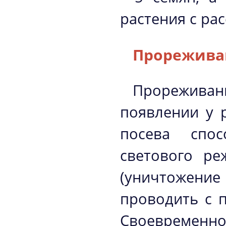
растения с ра
Прорежива
Прорежива
появлении у р
посева спос
светового ре
(уничтожени
проводить с 
Своевременно