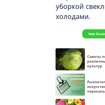
уборкой свекл
холодами.
Чем боле
Советы п
различны
культур
Рыхлител
искусств
перекапы