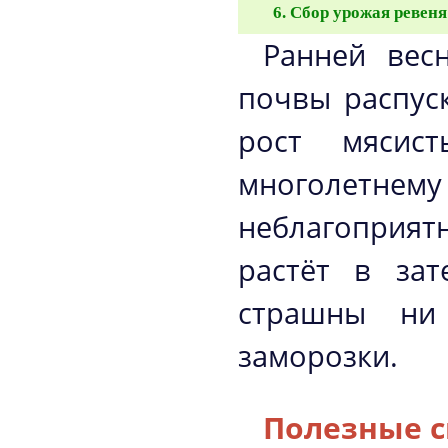
Сбор урожая ревеня
Ранней вес
почвы распус
рост мясис
многолетнем
неблагоприя
растёт в зат
страшны ни
заморозки.
Полезные с