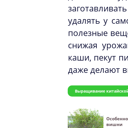
заготавливать
удалять у сам
полезные вещ
снижая урожа
каши, пекут п
даже делают в
Выращивание китайской
Особенн
вишни