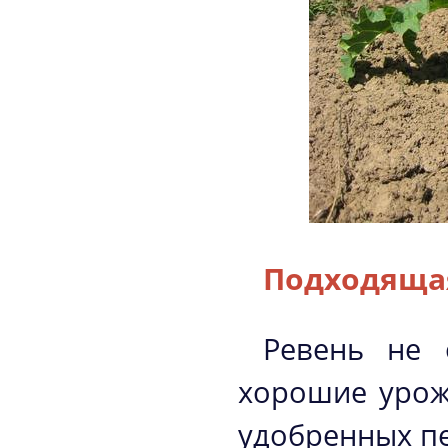
Подходяща
Ревень не 
хорошие урожа
удобренных п