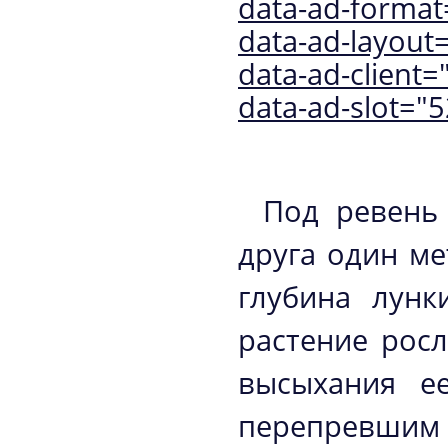
data-ad-format=
data-ad-layout="
data-ad-client
data-ad-slot="
Под ревень 
друга один ме
глубина лунк
растение рос
высыхания е
перепревшим 