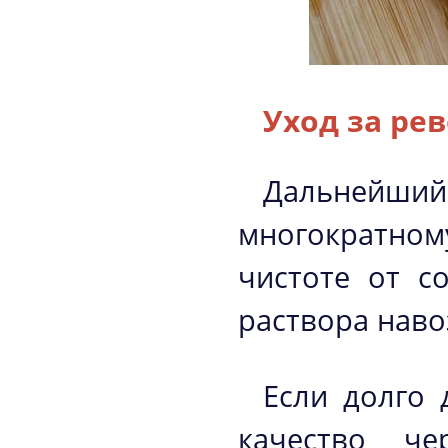
Уход за ре
Дальнейши
многократном
чистоте от с
раствора наво
Если долго 
качество че