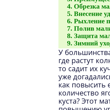
Обрезка м
Внесение у
Рыхление 
Полив мал
Защита мал
Зимний ухо
У большинства
где растут ко
то садит их ку
уже догадалис
как повысить 
количество яг
куста? Этот м
повышению ур