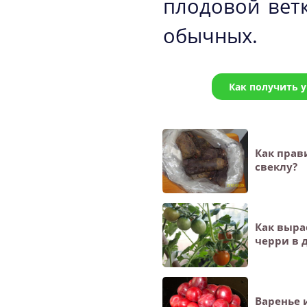
плодовой ветк
обычных.
Как получить 
Как прав
свеклу?
Как выра
черри в 
Варенье 