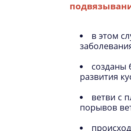
подвязыван
в этом с
заболевани
созданы 
развития ку
ветви с 
порывов ве
происход