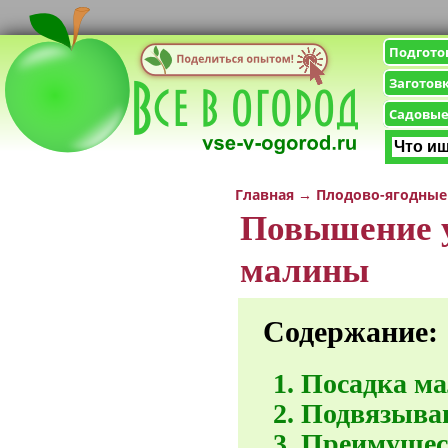
Подгото
Заготов
Садовые
Главная
→
Плодово-ягодные
Повышение 
малины
Содержание:
Посадка м
Подвязыва
Преимущес