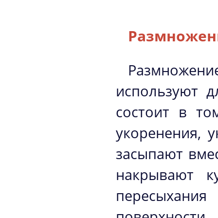
Размножен
Размноже
используют д
состоит в то
укоренения, 
засыпают вме
накрывают к
пересыхани
поверхности 