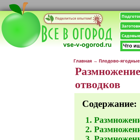
Подгото
Заготов
Садовые
Главная
→
Плодово-ягодные
Размножение
отводков
Содержание:
Размножен
Размножен
Размножен