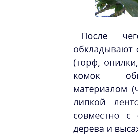
После чег
обкладывают 
(торф, опилки
комок обв
материалом (
липкой лент
совместно с 
дерева и выса