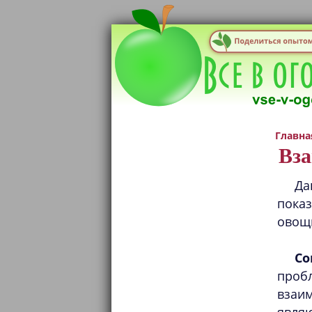
Главна
Вза
Да
пока
овощ
Со
проб
взаи