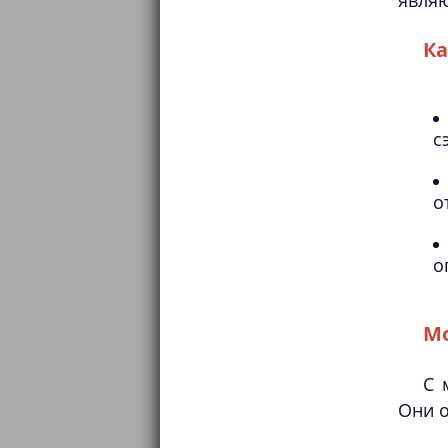
являю
Ка
с
о
о
М
С 
Они о