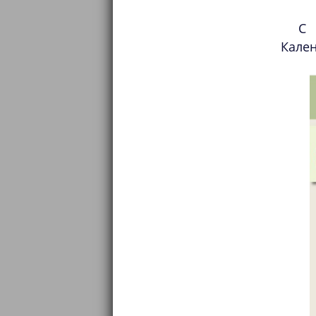
С 
Кален