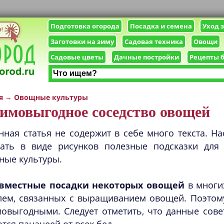
Подготовка огорода
Посадка и семена
Уход 
Заготовки на зиму
Садовая техника
Овощи
Садовые цветы
Дачные постройки
Рецепты 
я
→
Овощные культуры
имовыгодное соседство овощей
нная статья не содержит в себе много текста. Н
зать в виде рисунков полезные подсказки для
ные культуры.
вместные посадки некоторых овощей
в многи
лем, связанных с выращиванием овощей. Поэтому
мовыгодными. Следует отметить, что данные сов