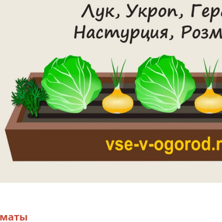
оматы