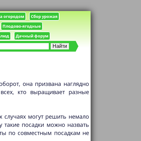
за огородом
Сбор урожая
Плодово-ягодные
блюд
Дачный форум
аоборот, она призвана наглядно
 всех, кто выращивает разные
х случаях могут решить немало
 такие посадки можно назвать
еты по совместным посадкам не