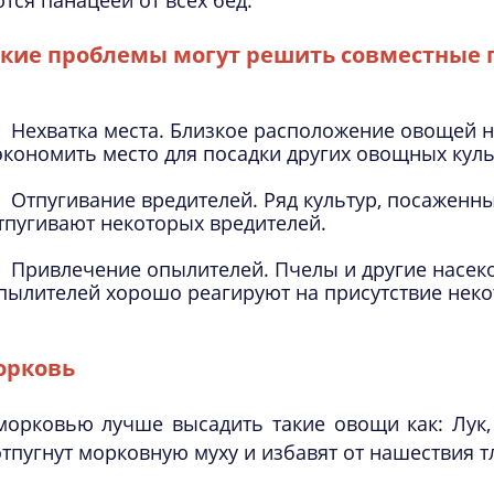
тся панацеей от всех бед.
кие проблемы могут решить совместные 
Нехватка места. Близкое расположение овощей н
экономить место для посадки других овощных куль
Отпугивание вредителей. Ряд культур, посаженны
тпугивают некоторых вредителей.
Привлечение опылителей. Пчелы и другие насек
пылителей хорошо реагируют на присутствие неко
орковь
морковью лучше высадить такие овощи как: Лук,
тпугнут морковную муху и избавят от нашествия т