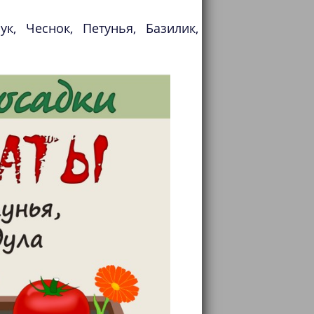
к, Чеснок, Петунья, Базилик,