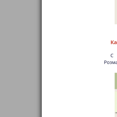
Ка
С 
Розма