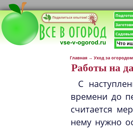
Подгото
Заготов
Садовые
Главная
→
Уход за огородом
Работы на да
С наступлен
времени до п
считается ме
нему нужно о