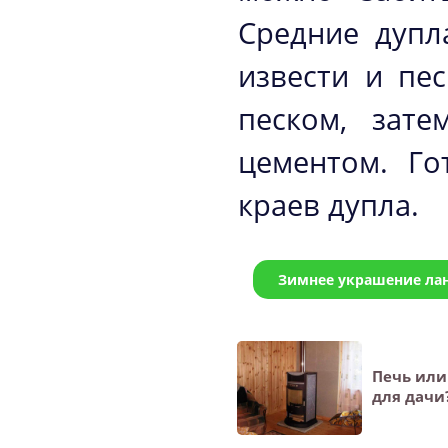
Средние дупл
извести и пе
песком, зат
цементом. Г
краев дупла.
Зимнее украшение ла
Печь или
для дачи