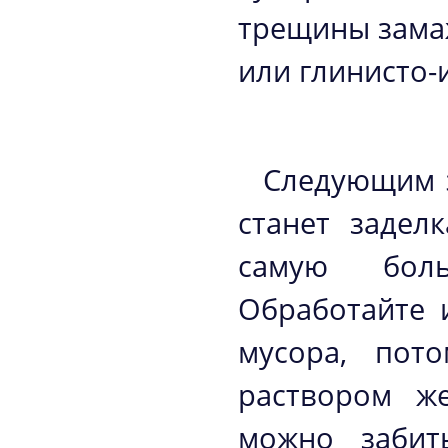
трещины зама
или глинисто-
Следующим э
станет задел
самую бол
Обработайте 
мусора, пот
раствором же
можно забит