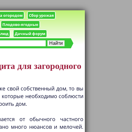
за огородом
Сбор урожая
Плодово-ягодные
блюд
Дачный форум
ита для загородного
ке свой собственный дом, то вы
, которые необходимо соблюсти
роить дом.
ается от обычного частного
тано много нюансов и мелочей.