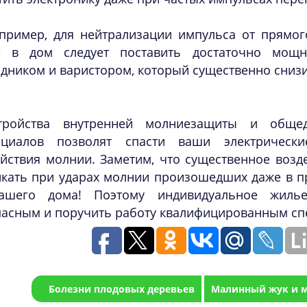
пример, для нейтрализации импульса от прямо
е в дом следует поставить достаточно мо
дником и варистором, который существенно сниз
тройства внутренней молниезащиты и обще
нциалов позволят спасти ваши электрическ
ействия молнии. Заметим, что существенное воз
икать при ударах молнии произошедших даже в п
ашего дома! Поэтому индивидуальное жиль
пасным и поручить работу квалифицированным сп
Болезни плодовых деревьев
Малинный жук и м