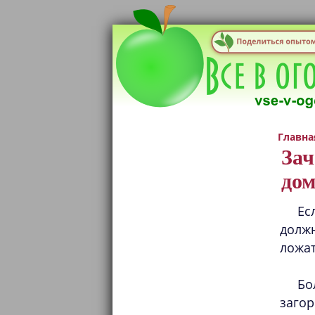
Главна
Зач
дом
Ес
должн
ложат
Бо
загор