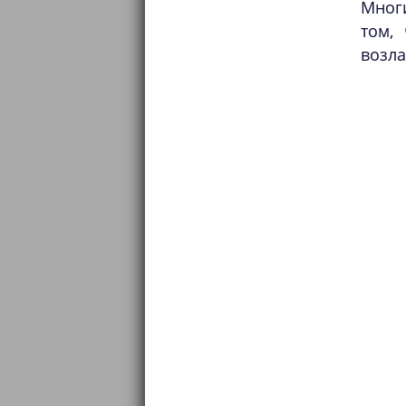
Мног
том,
возла