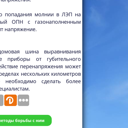
го попадания молнии в ЛЭП на
щный ОПН с газонаполненным
ит напряжение.
домовая шина выравнивания
ие приборы от губительного
действие перенапряжения может
ределах нескольких километров
е необходимо сделать более
ециалистам.
етоды борьбы с ним