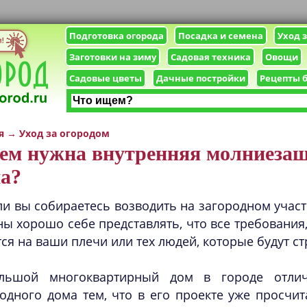
Подготовка огорода
Посадка и семена
Уход 
Заготовки на зиму
Садовая техника
Овощи
Садовые цветы
Дачные постройки
Рецепты 
я
→
Уход за огородом
ем нужна внутренняя молниезащ
а?
ли вы собираетесь возводить на загородном участ
ы хорошо себе представлять, что все требования
ся на ваши плечи или тех людей, которые будут ст
льшой многоквартирный дом в городе отлич
одного дома тем, что в его проекте уже просчи