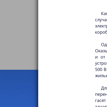
Ка
случа
элек
короб
Од
Оказы
и от
устр
500 В
жилье
Дл
пере
гася
защит