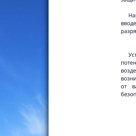
На
ввод
разря
Ус
поте
возд
возн
от в
безо