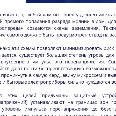
к известно, любой дом по проекту должен иметь
й прямого попадания разряда молнии в дом. Для
тропередач создаются схемы заземления. Такж
ке самого должно быть предусмотрен отвод на за
нако эти схемы позволяют минимизировать риск
вается, существует большая степень угрозы для
 внутреннего импульсного перенапряжения. Со
ойств дают почти беспрепятственную возможност
 проникнуть в самую сердцевину микросхем и выв
 и бытовые электроприборы сильно нуждаются в
я этих целей придуманы защитные устрой
напряжений) устанавливают на границах зон г
т уровень импульса перенапряжения до безоп
ить электронику даже при частых импульсах пер