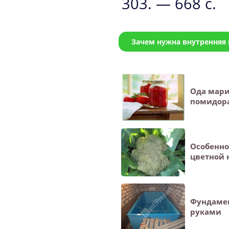
303. — 668 с.
Зачем нужна внутренняя
Ода мар
помидор
Особенн
цветной 
Фундамен
руками