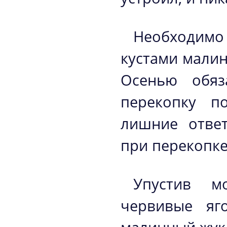
Необходим
кустами мали
Осенью обяз
перекопку п
лишние ответ
при перекопке
Упустив м
червивые яг