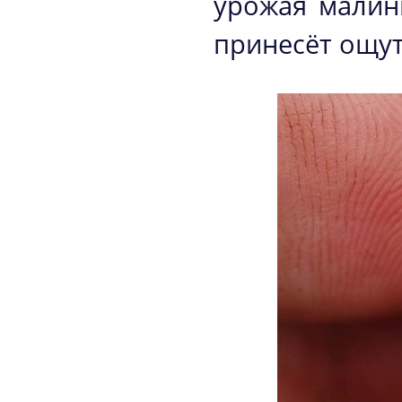
урожая малин
принесёт ощу