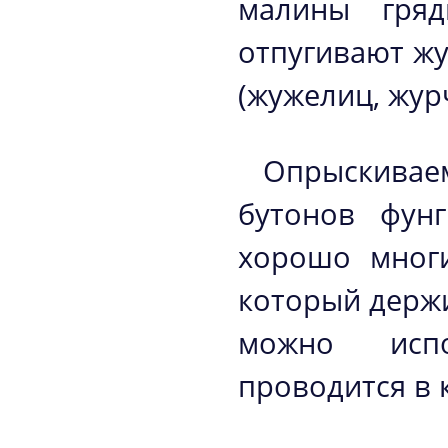
малины гряд
отпугивают ж
(жужелиц, жур
Опрыскива
бутонов фун
хорошо многи
который держи
можно испо
проводится в 