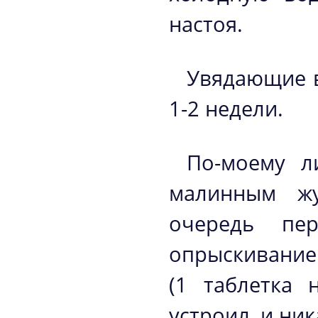
настоя.
Увядающие в
1-2 недели.
По-моему л
малинным жу
очередь пе
опрыскивание
(1 таблетка 
устроил, и ник