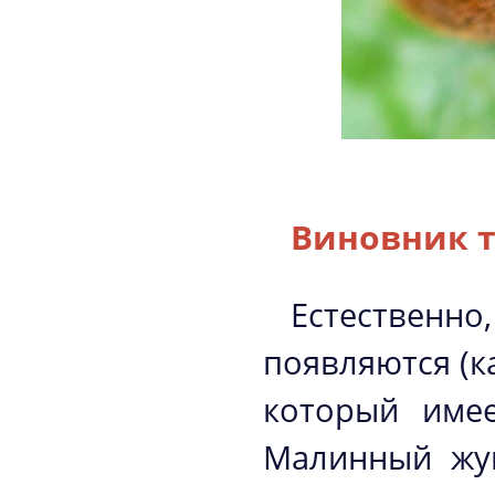
Виновник т
Естественн
появляются (ка
который имее
Малинный жук