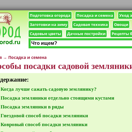
Подготовка огорода
Посадка и семена
Уход 
Заготовки на зиму
Садовая техника
Овощи
Садовые цветы
Дачные постройки
Рецепты 
я
→
Посадка и семена
собы посадки садовой земляник
держание:
Когда лучше сажать садовую землянику?
Посадка земляники отдельно стоящими кустами
Посадка земляники в ряды
Гнездовой способ посадки земляники
Ковровый способ посадки земляники