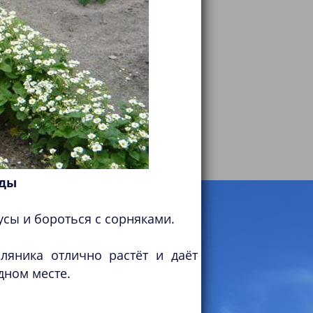
яды
усы и бороться с сорняками.
яника отлично растёт и даёт
дном месте.