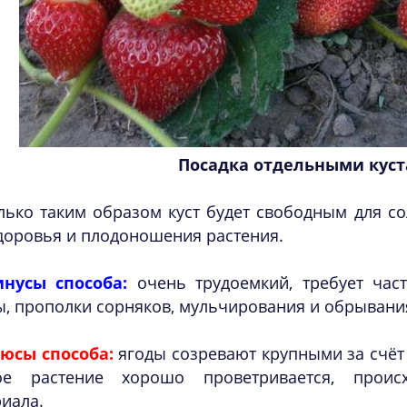
Посадка отдельными кус
лько таким образом куст будет свободным для со
доровья и плодоношения растения.
нусы способа:
очень трудоемкий, требует част
, прополки сорняков, мульчирования и обрывания
юсы способа:
ягоды созревают крупными за счёт 
ое растение хорошо проветривается, проис
иала.