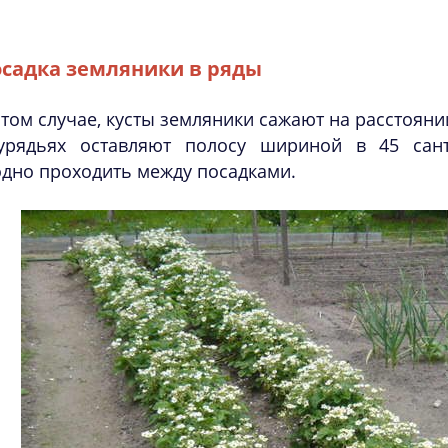
садка земляники в ряды
этом случае, кусты земляники сажают на расстоянии
урядьях оставляют полосу шириной в 45 сан
дно проходить между посадками.