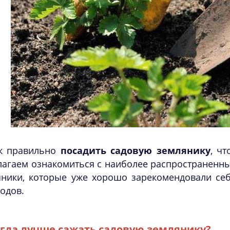
к правильно
посадить садовую землянику
, ч
лагаем ознакомиться с наиболее распространенн
яники, которые уже хорошо зарекомендовали себ
одов.
гда лучше сажать садовую землянику?