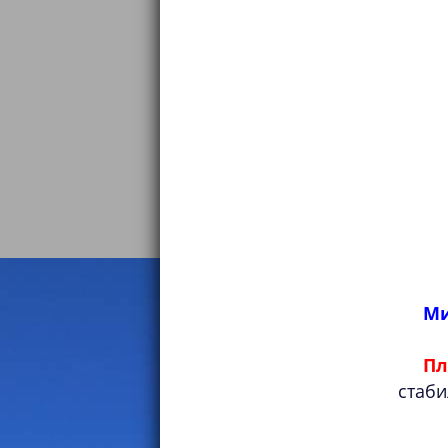
Ми
Пл
стаби