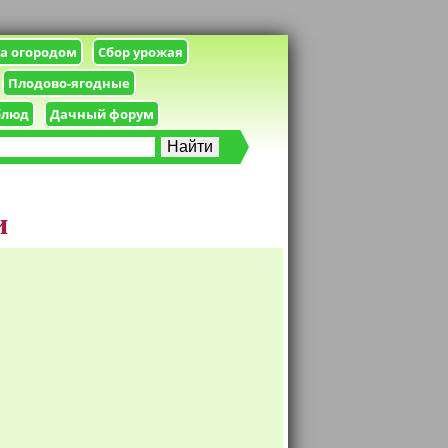
за огородом
Сбор урожая
Плодово-ягодные
блюд
Дачный форум
и