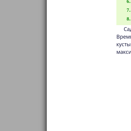
Са
Врем
кусты
макс