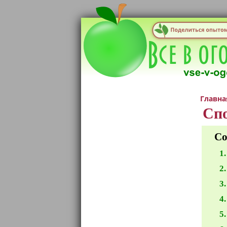
Главна
Спо
Со