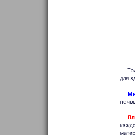
То
для з
Ми
почвы
Пл
кажд
матер