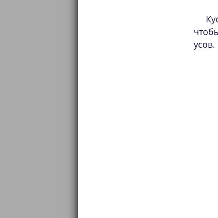
Ку
чтоб
усов.