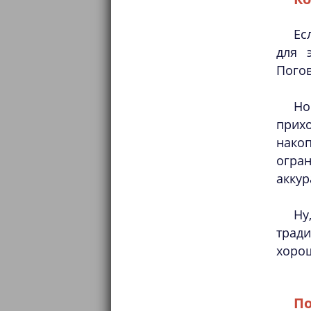
Ес
для 
Погов
Но
прихо
нако
огра
аккур
Ну
трад
хорош
По