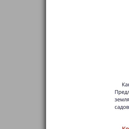
Ка
Пред
земл
садов
Ко