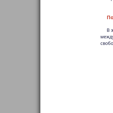
По
В 
межд
свобо