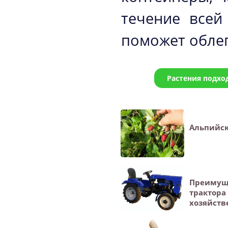
течение всей
поможет облег
Растения подхо
Альпийск
Преимущ
трактора
хозяйств