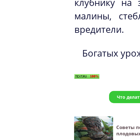
клубнику на 
малины, стеб
вредители.
Богатых уро
Что делат
Советы п
плодовых