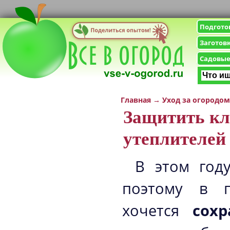
Подгото
Заготов
Садовые
Главная
→
Уход за огородом
Защитить кл
утеплителей
В этом год
поэтому в п
хочется
сох