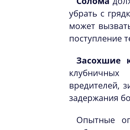
Солома
долж
убрать с гряд
может вызвать
поступление т
Засохшие 
клубничных
вредителей, 
задержания бо
Опытные ог