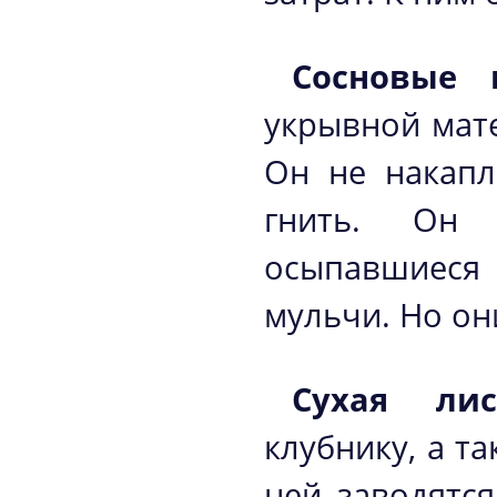
Сосновые 
укрывной мат
Он не накапл
гнить. Он 
осыпавшиеся
мульчи. Но о
Сухая лис
клубнику, а т
ней заводятс