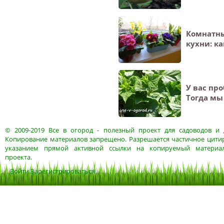
Комнатны
кухни: к
У вас пр
Тогда мы
© 2009-2019
Все в огород
- полезный проект для садоводов и 
Копирование материалов запрещено. Разрешается частичное цитир
указанием прямой активной ссылки на копируемый материа
проекта.
Войти
Зарегистрироваться