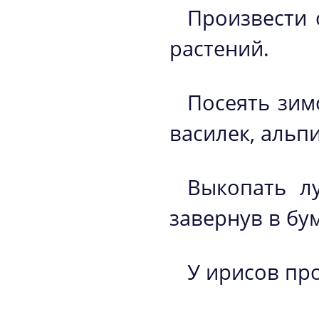
Произвести 
растений.
Посеять зим
василек, альп
Выкопать л
завернув в бум
У ирисов про