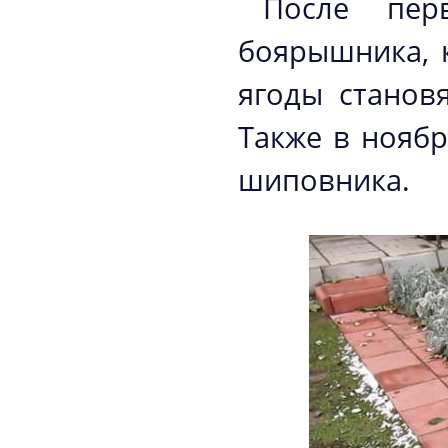
После пер
боярышника, 
ягоды станов
Также в нояб
шиповника.