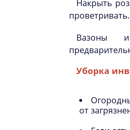
Накрыть роз
проветривать.
Вазоны и
предваритель
Уборка инв
Огородны
от загрязне