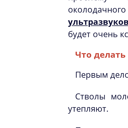
околодачног
ультразвуко
будет очень кс
Что делать
Первым дело
Стволы мол
утепляют.