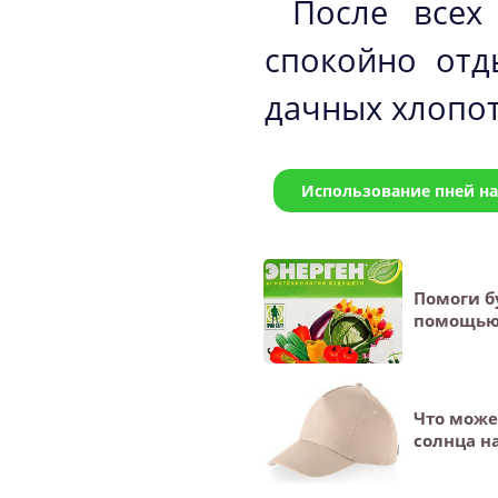
После всех
спокойно отд
дачных хлопот
Использование пней на
Помоги б
помощью 
Что може
солнца н