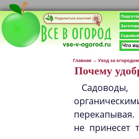
Подгото
Заготов
Садовые
Главная
→
Уход за огородом
Почему удоб
Садоводы,
органичес
перекапывая.
не принесет 