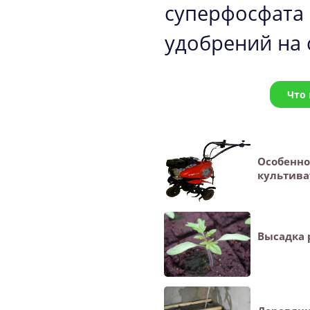
суперфосфата и
удобрений на 
Что 
Особенно
культива
Высадка 