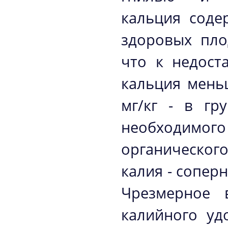
кальция соде
здоровых пло
что к недост
кальция мень
мг/кг - в гр
необходимог
органическог
калия - сопер
Чрезмерное 
калийного уд