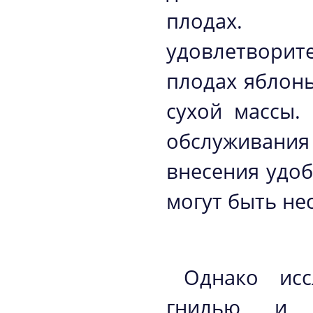
плодах. 
удовлетворит
плодах яблонь
сухой массы.
обслуживани
внесения удо
могут быть не
Однако исс
гнилью и фи