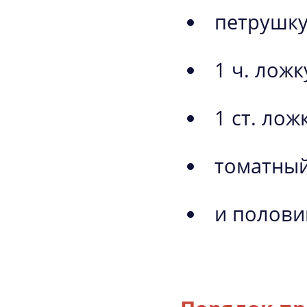
петрушку
1 ч. ложк
1 ст. лож
томатный
и полови