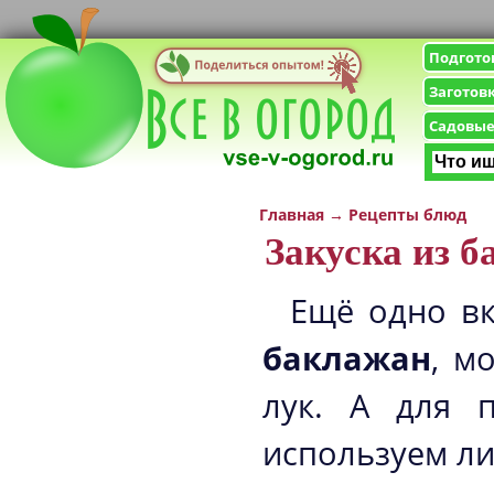
Подгото
Заготов
Садовые
Главная
→
Рецепты блюд
Закуска из 
Ещё одно вк
баклажан
, м
лук. А для п
используем ли