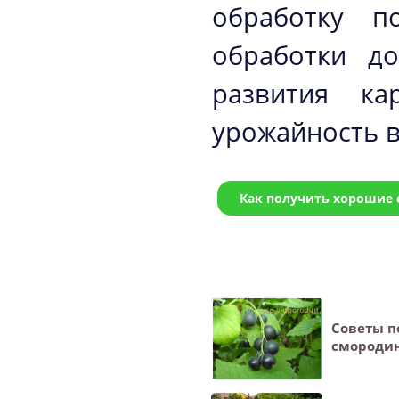
обработку п
обработки д
развития ка
урожайность в
Как получить хорошие 
Советы п
смороди