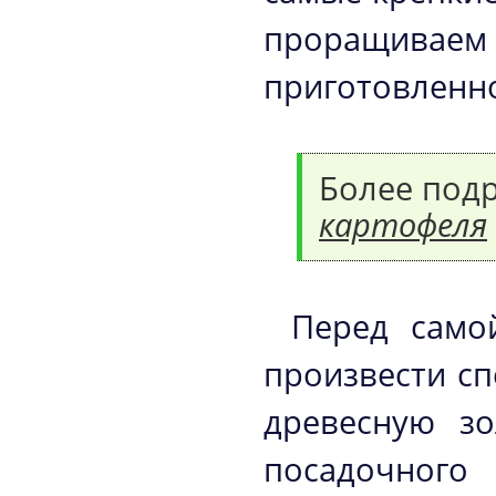
проращива
приготовленно
Более под
картофеля
Перед само
произвести сп
древесную з
посадочного