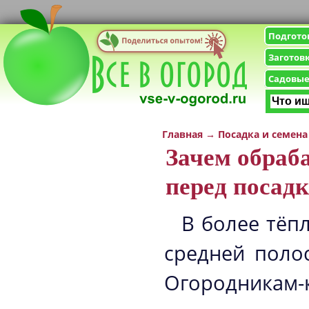
Подгото
Заготов
Садовые
Главная
→
Посадка и семена
Зачем обраб
перед посад
В более тёпл
средней поло
Огородникам-