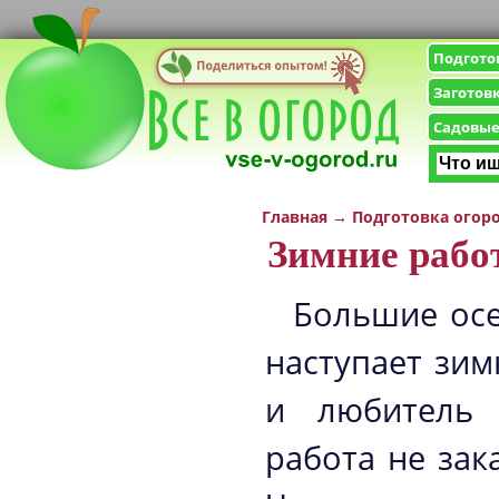
Подгото
Заготов
Садовые
Главная
→
Подготовка огор
Зимние рабо
Большие осе
наступает зи
и любитель 
работа не зак