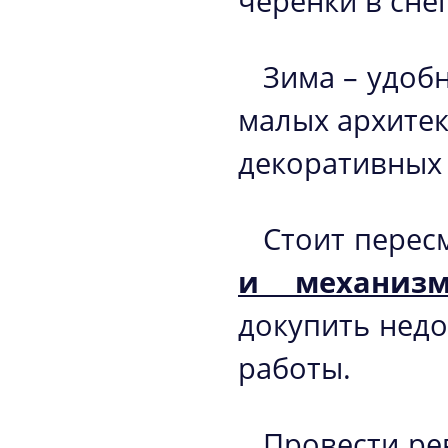
черенки в снег
Зима – удоб
малых архитек
декоративных 
Стоит перес
и механизм
докупить нед
работы.
Провести ре