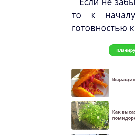
Если не заб
то к начал
готовностью к
Планиру
Выращив
Как выса
помидор