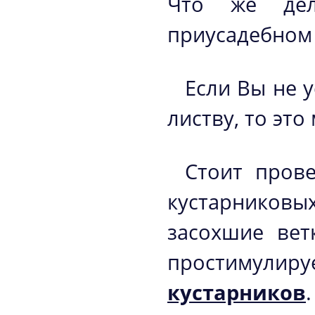
Что же де
приусадебном 
Если Вы не 
листву, то это
Стоит пров
кустарников
засохшие вет
простимул
кустарников
.