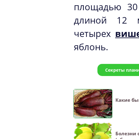
площадью 30
длиной 12 м
четырех
виш
яблонь.
Cекреты план
Какие бы
Болезни 