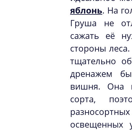
яблонь
. На г
Груша не отл
сажать её н
стороны леса.
тщательно об
дренажем бы
вишня. Она 
сорта, поэ
разносортны
освещенных 