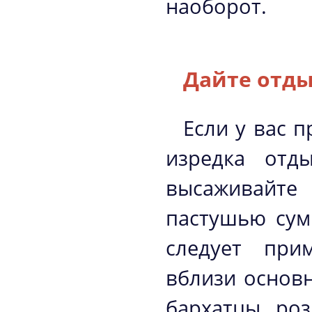
наоборот.
Дайте отды
Если у вас 
изредка отд
высаживайте 
пастушью сум
следует при
вблизи основн
бархатцы, ро