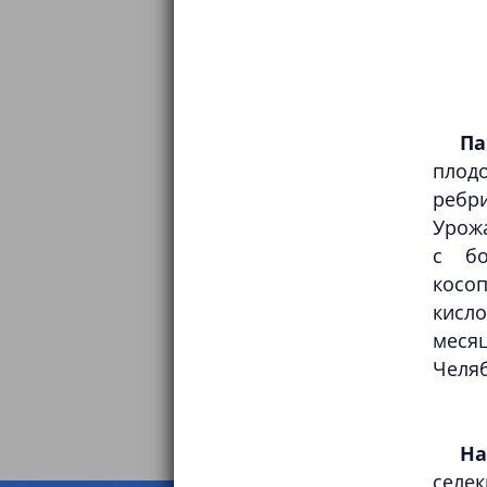
Па
плод
ребр
Урожа
с бо
косо
кисл
меся
Челяб
Н
селе