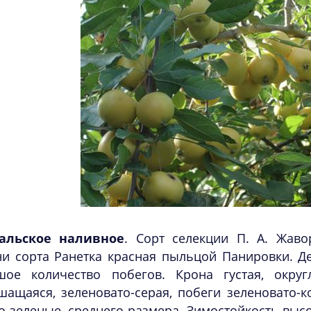
альское наливное
. Сорт селекции П. А. Жав
и сорта Ранетка красная пыльцой Панировки. Де
шое количество побегов. Крона густая, окру
ащаяся, зеленовато-серая, побеги зеленовато-к
о-зеленые, среднего размера. Зимостойкость выс