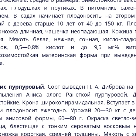
гах, плодушках и прутиках. В питомнике саже
аем. В садах начинает плодоносить на втором
ай с дерева старше 10 лет от 40 до 150 кг. Пл
ножка длинная, чашечка неопадающая. Кожица гл
ая. Мякоть белая, нежная, сочная, кисло-сладк
ров, 0,5—0,8% кислот и до 9,5 мг% вита
козимостойкая материнская форма при выведен
е.
ис пурпуровый
. Сорт выведен П. А. Диброва на
пыления Аниса алого Ранеткой пурпуровой. 
тойкие. Крона широкопирамидальная. Вступает в
 и плодоносит ежегодно. Урожай 20—30 кг с дер
ы анисовой формы, 60—80 г. Окраска светло-з
ца, блестящая с тонким сероватым восковым н
оножка короткая, средней толщины. Мякоть с зе