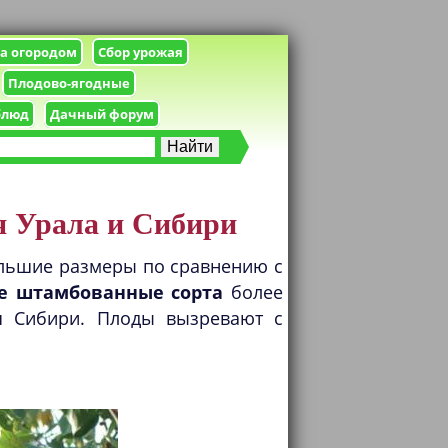
за огородом
Сбор урожая
Плодово-ягодные
блюд
Дачный форум
я Урала и Сибири
ольшие размеры по сравнению с
е штамбованные сорта
более
я Сибири. Плоды вызревают с