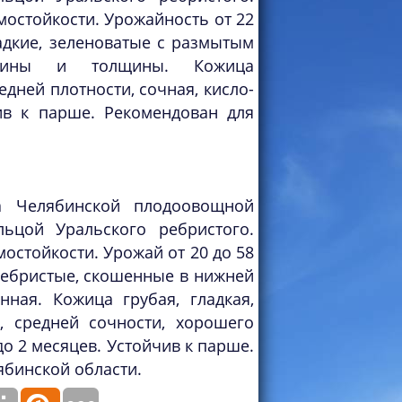
остойкости. Урожайность от 22
ладкие, зеленоватые с размытым
длины и толщины. Кожица
едней плотности, сочная, кисло-
чив к парше. Рекомендован для
 Челябинской плодоовощной
ьцой Уральского ребристого.
остойкости. Урожай от 20 до 58
ребристые, скошенные в нижней
нная. Кожица грубая, гладкая,
я, средней сочности, хорошего
до 2 месяцев. Устойчив к парше.
ябинской области.