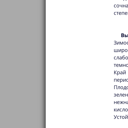
сочна
степе
Вы
Зимо
широ
слабо
темн
Край
пери
Плод
зеле
нежн
кисл
Устой