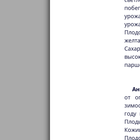
побе
урож
урож
Плодо
желт
Саха
высо
парш
Ан
от о
зимос
году
Плод
Кожи
Плод