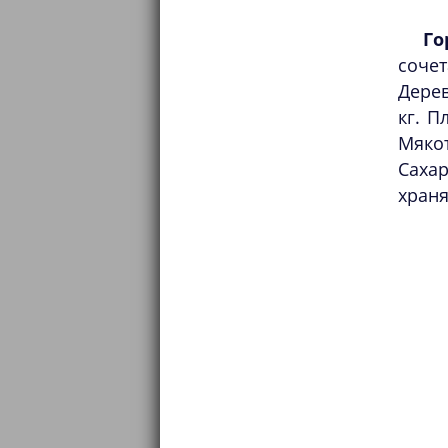
Го
соче
Дере
кг. П
Мяко
Сахар
храня