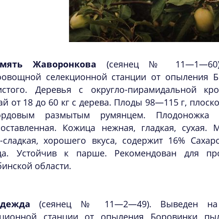
мять Жаворонкова
(сеянец № 11—1—60).
оовощной селекционной станции от опыления Б
истого. Деревья с округло-пирамидальной кро
й от 18 до 60 кг с дерева. Плоды 98—115 г, плоск
рдовым размытым румянцем. Плодоножка к
поставленная. Кожица нежная, гладкая, сухая. 
о-сладкая, хорошего вкуса, содержит 16% Сахар
ца. Устойчив к парше. Рекомендован для пр
инской области.
адежда
(сеянец № 11—2—49). Выведен на 
кционной станции от опыления Боровинки пыл