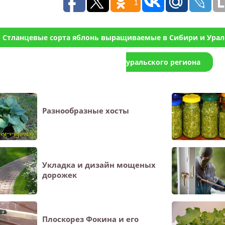
1
Стланцевые сорта яблонь выращиваемые в Сибири и Урал
уральского региона
Разнообразные хосты
Укладка и дизайн мощеных
дорожек
Плоскорез Фокина и его