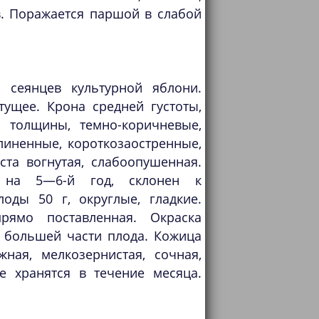
в. Поражается паршой в слабой
 сеянцев культурной яблони.
ущее. Крона средней густоты,
 толщины, темно-коричневые,
линенные, короткозаостренные,
ста вогнутая, слабоопушенная.
т на 5—6-й год, склонен к
оды 50 г, округлые, гладкие.
прямо поставленная. Окраска
 большей части плода. Кожица
жная, мелкозернистая, сочная,
е хранятся в течение месяца.