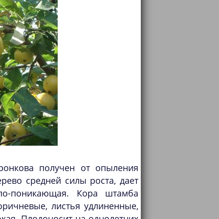
оронкова получен от опыления
рево средней силы роста, дает
гло-поникающая. Кора штамба
оричневые, листья удлиненные,
окая. Плодоносит на однолетних