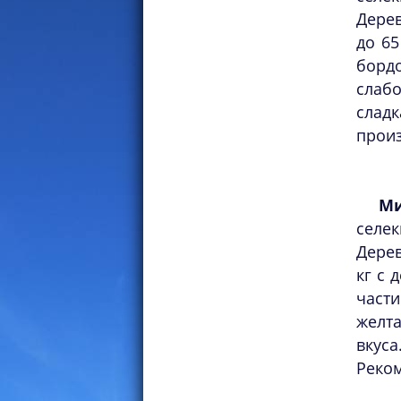
Дерев
до 65
бор
слабо
слад
произ
Ми
селе
Дерев
кг с 
части
желт
вкуса
Реком