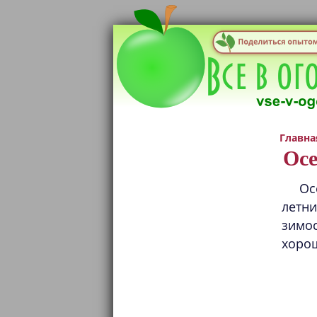
Главна
Осе
Ос
летни
зимо
хоро