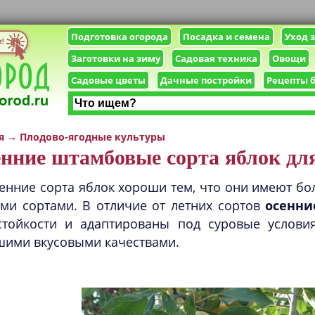
Подготовка огорода
Посадка и семена
Уход 
Заготовки на зиму
Садовая техника
Овощи
Садовые цветы
Дачные постройки
Рецепты 
я
→
Плодово-ягодные культуры
нние штамбовые сорта яблок дл
енние сорта яблок хороши тем, что они имеют б
ми сортами. В отличие от летних сортов
осенни
стойкости и адаптированы под суровые услови
шими вкусовыми качествами.