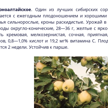
рноалтайское
. Один из лучших сибирских сор
тается с ежегодным плодоношением и хорошими 
вья сильнорослые, кроны раскидистые. Урожай в
лоды округло-конические, 28—36 г, желтые с яр
ть кремовая, мелкозернистая, сочная, приятная
ов, 0,8—1,0% кислот и 19,2 мг% витамина С. Пло
тся 2 недели. Устойчив к парше.