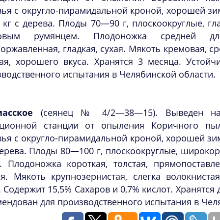
ья с округло-пирамидальной кроной, хорошей зим
 кг с дерева. Плоды 70—90 г, плоскоокруглые, г
довым румянцем. Плодоножка средней 
оржавленная, гладкая, сухая. Мякоть кремовая, ср
кая, хорошего вкуса. Хранятся 3 месяца. Устой
водственного испытания в Челябинской области.
асское
(сеянец № 4/2—38—15). Выведен на
кционной станции от опыления Коричного пыл
ья с округло-пирамидальной кроной, хорошей зим
дерева. Плоды 80—100 г, плоскоокруглые, широко
. Плодоножка короткая, толстая, прямопоставле
ая. Мякоть крупнозернистая, слегка волокниста
. Содержит 15,5% Сахаров и 0,7% кислот. Хранятся 
ендован для производственного испытания в Чел