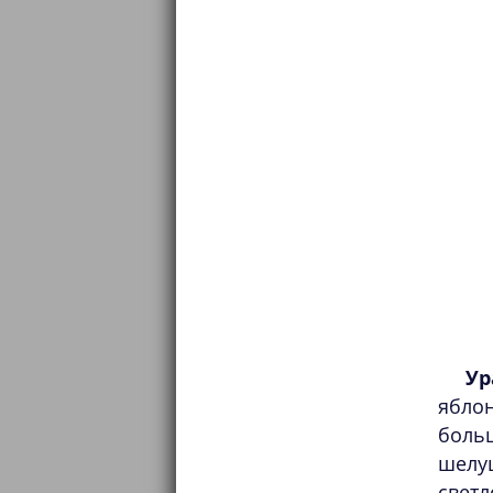
Ур
яблон
боль
шелуш
светл