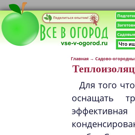
Подгото
Заготов
Садовые
Главная
→
Садово-огородны
Теплоизоляц
Для того чт
оснащать тр
эффективн
конденсирова