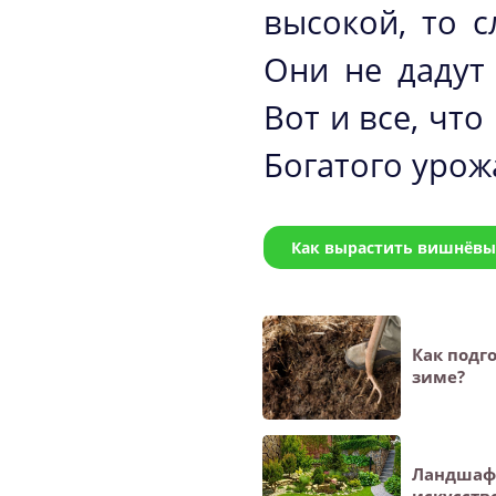
высокой, то с
Они не дадут
Вот и все, чт
Богатого урож
Как вырастить вишнёвый
Как подг
зиме?
Ландшаф