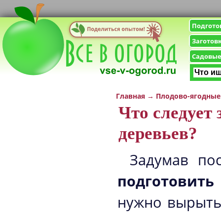
Подгото
Заготов
Садовые
Главная
→
Плодово-ягодные
Что следует 
деревьев?
Задумав по
подготовить
нужно вырыть