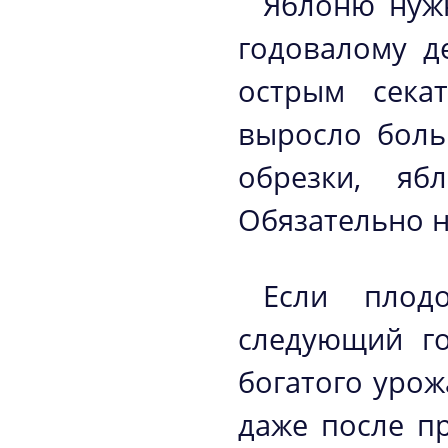
Яблоню нужн
годовалому д
острым сека
выросло боль
обрезки, яб
Обязательно н
Если плод
следующий го
богатого урож
даже после п