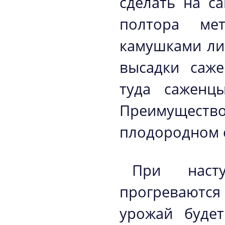
сделать на с
полтора ме
камушками ли
высадки саже
туда саженц
Преимуществ
плодородном 
При наст
прогреваются
урожай буде