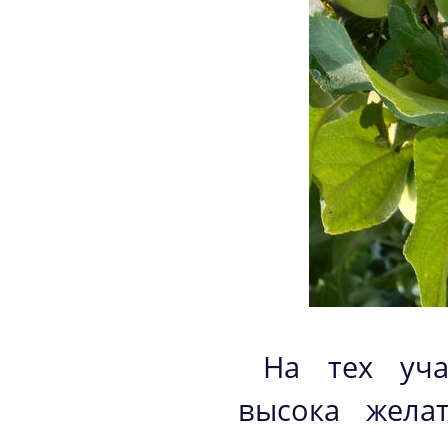
На тех уча
высока желат