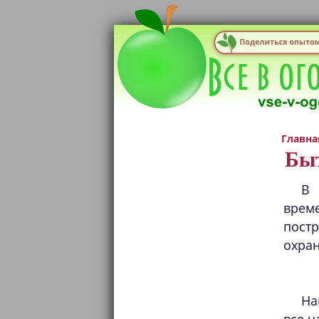
Главна
Быт
В 
врем
пост
охран
На