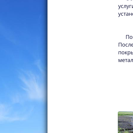
услуг
устан
По
Посл
покр
мета