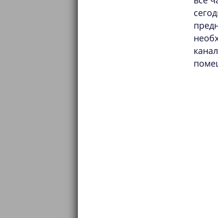
все ч
сего
пред
необ
кана
помещ