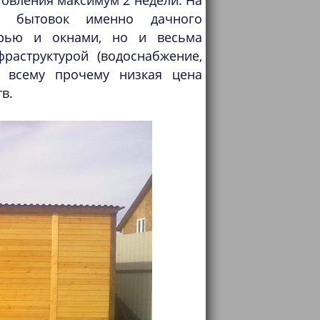
отовления максимум 2 недели. На
д бытовок именно дачного
ерью и окнами, но и весьма
аструктурой (водоснабжение,
ко всему прочему низкая цена
в.