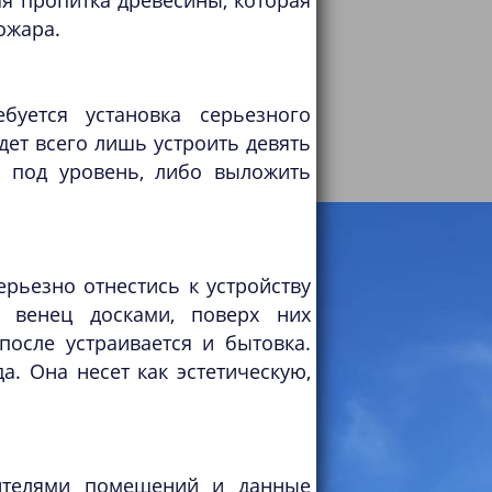
я пропитка древесины, которая
ожара.
буется установка серьезного
дет всего лишь устроить девять
ы под уровень, либо выложить
ерьезно отнестись к устройству
й венец досками, поверх них
осле устраивается и бытовка.
. Она несет как эстетическую,
ителями помещений и данные