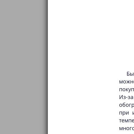
Бы
можн
покуп
Из-з
обогр
при 
темпе
много