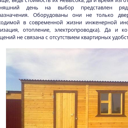
аще, ведь стоимость их невысока, да и время изг
дняшний день на выбор представлен ря
назначения. Оборудованы они не только дв
ходимой в современной жизни инженерной инфр
лизация, отопление, электропроводка). Да и 
ений не связана с отсутствием квартирных удобст