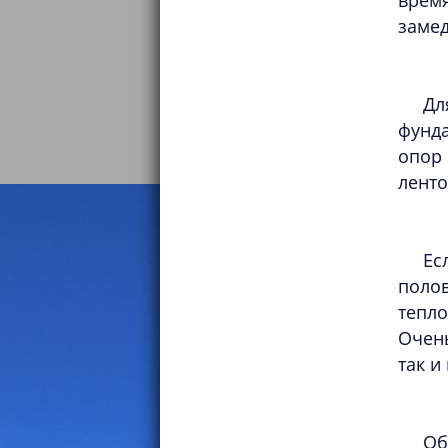
время
замед
Дл
фунда
опор
ленто
Ес
поло
тепл
Очень
так и
Об