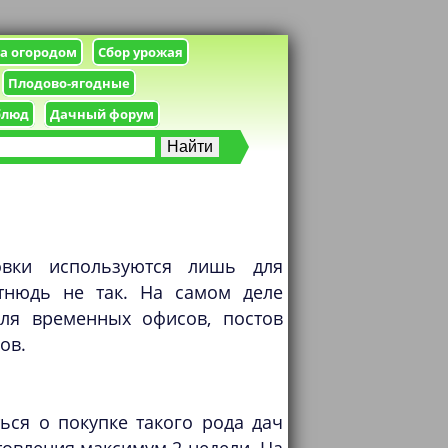
за огородом
Сбор урожая
Плодово-ягодные
блюд
Дачный форум
овки используются лишь для
тнюдь не так. На самом деле
для временных офисов, постов
ов.
ься о покупке такого рода дач