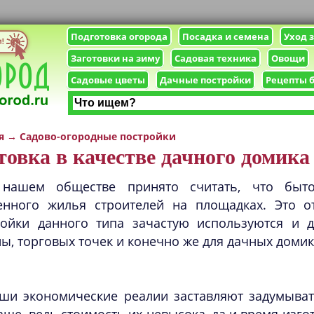
Подготовка огорода
Посадка и семена
Уход 
Заготовки на зиму
Садовая техника
Овощи
Садовые цветы
Дачные постройки
Рецепты 
я
→
Садово-огородные постройки
овка в качестве дачного домика
нашем обществе принято считать, что быт
енного жилья строителей на площадках. Это о
ройки данного типа зачастую используются и 
ы, торговых точек и конечно же для дачных домик
ши экономические реалии заставляют задумыват