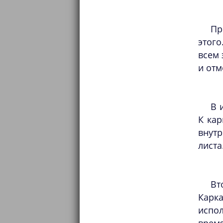
Пр
этого
всем 
и отм
В 
К кар
внутр
листа
Вт
Карк
испо