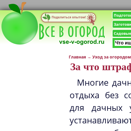
Подгото
Заготов
Садовые
Главная
→
Уход за огородом
За что штра
Многие дачн
отдыха без с
для дачных у
устанавливаю