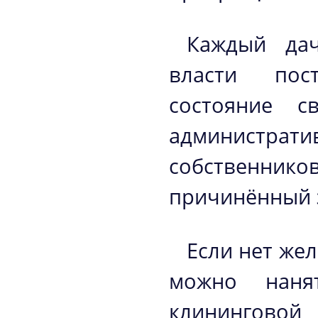
Каждый дач
власти пос
состояние с
администрат
собственник
причинённый 
Если нет же
можно наня
клининговой