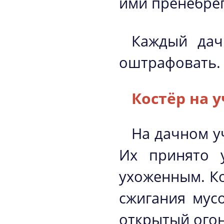
ими пренебрег
Каждый дач
оштрафовать.
Костёр на 
На дачном уч
Их принято у
ухоженным. Ко
сжигания мус
открытый огон