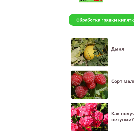
Обработка грядки кипят
Дыня
Сорт ма
Как полу
петунии?