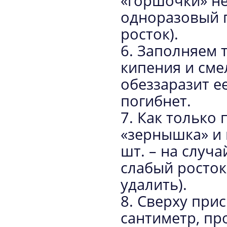
«горшочки» не
одноразовый п
росток).
6. Заполняем 
кипения и сме
обеззаразит ее
погибнет.
7. Как только
«зернышка» и 
шт. – на случа
слабый росток
удалить).
8. Сверху при
сантиметр, пр