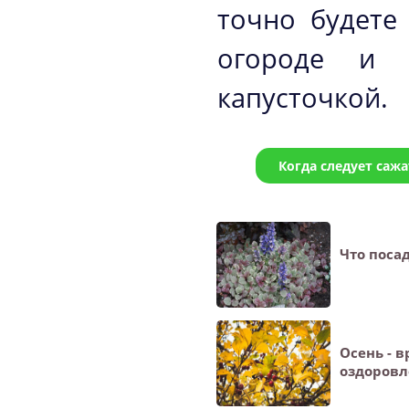
точно будете
огороде и 
капусточкой.
Когда следует саж
Что поса
Осень - 
оздоровл