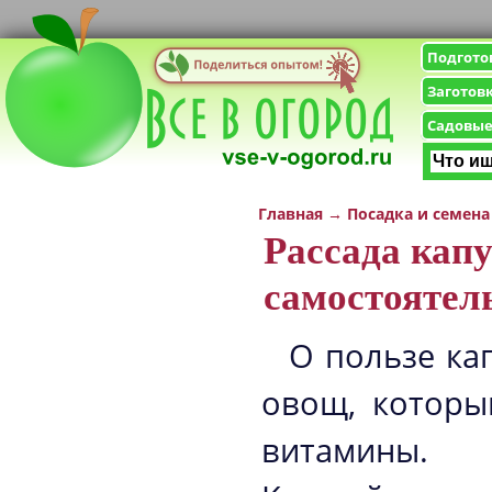
Подгото
Заготов
Садовые
Главная
→
Посадка и семена
Рассада кап
самостоятел
О пользе ка
овощ, которы
витамины.