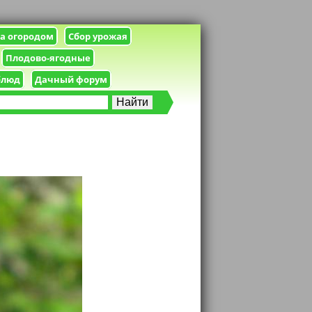
за огородом
Сбор урожая
Плодово-ягодные
блюд
Дачный форум