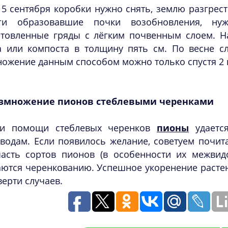
15 сентября коробки нужно снять, землю разгрест
ги образовавшие почки возобновления, ну
отовленные гряды с лёгким почвенным слоем. Н
а или компоста в толщину пять см. По весне сл
ожение данным способом можно только спустя 2 
змножение пионов стеблевыми черенками
и помощи стеблевых черенков
пионы
удается
водам. Если появилось желание, советуем почита
часть сортов пионов (в особенности их межви
аются черенкованию. Успешное укоренение расте
верти случаев.