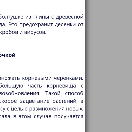
болтушке из глины с древесной
а. Это предохранит деленки от
кробов и вирусов.
очкой
множать корневыми черенками.
большую часть корневища с
озобновления. Такой способ
корое зацветание растений, а
ру с целью размножения новых,
ала в этом случае получается