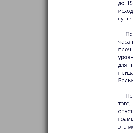
до 15
исхо
сущес
По
часа 
проч
уровн
для 
прид
Больн
По
того
опус
грамм
это м