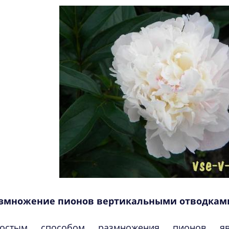
змножение пионов вертикальными отводкам
остым способом размножения пионов яв