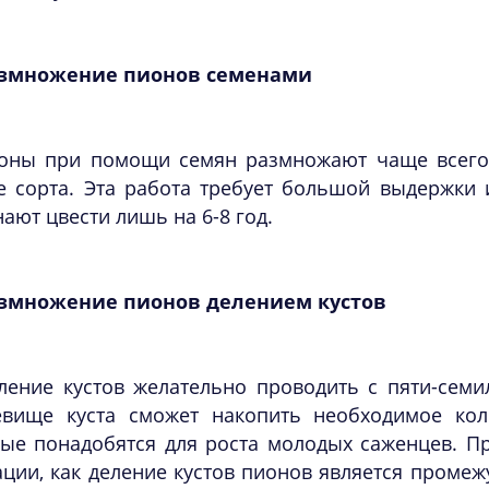
змножение пионов семенами
оны при помощи семян размножают чаще всего 
е сорта. Эта работа требует большой выдержки 
ают цвести лишь на 6-8 год.
змножение пионов делением кустов
ление кустов желательно проводить с пяти-семил
евище куста сможет накопить необходимое кол
рые понадобятся для роста молодых саженцев. П
ции, как деление кустов пионов является промежу