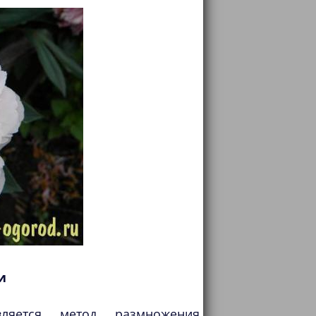
и
ляется метод размножения