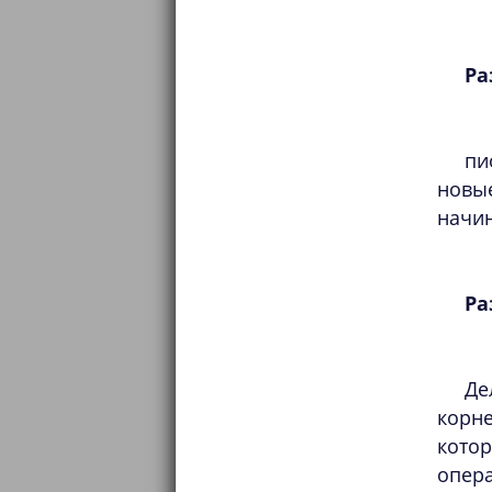
Ра
пи
новы
начин
Ра
Де
корн
кото
опера