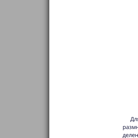
Дл
разм
делен