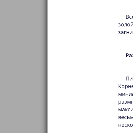
Вс
золой
загни
Ра
Пи
Корн
мини
разм
макси
весь
неско