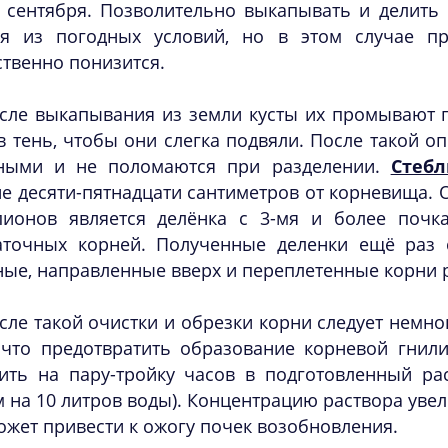
 сентября. Позволительно выкапывать и делить 
дя из погодных условий, но в этом случае п
твенно понизится.
сле выкапывания из земли кусты их промывают по
в тень, чтобы они слегка подвяли. После такой о
ными и не поломаются при разделении.
Стеб
е десяти-пятнадцати сантиметров от корневища.
пионов является делёнка с 3-мя и более почк
аточных корней. Полученные деленки ещё раз 
ые, направленные вверх и переплетенные корни р
сле такой очистки и обрезки корни следует немног
, что предотвратить образование корневой гнил
тить на пару-тройку часов в подготовленный ра
 на 10 литров воды). Концентрацию раствора увел
ожет привести к ожогу почек возобновления.