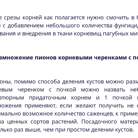
е срезы корней как полагается нужно смочить в 
 с добавлением небольшого количества фунгицид
вания и внедрения в ткани корневищ пагубных ми
змножение пионов корневыми черенками с п
оны, помимо способа деления кустов можно раз
евым черенком с почкой можно назвать не
атюрным придаточным корнем и 1 почкой в
ножения применяют, если желают получить не с
мально возможное количество саженцев, к приме
ма ценных сортов растений. Посадочного матери
лько раз выше, чем при простом делении кустов.