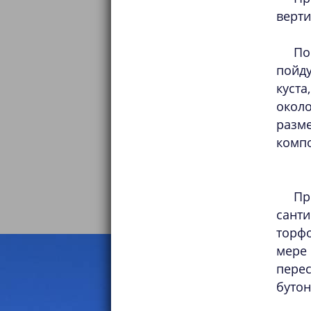
верти
По
пойду
куста
окол
разме
компо
Пр
сант
торфо
мере
пере
бутон