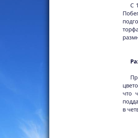
С 
Побе
подг
торф
размн
Ра
Пр
цвето
что 
подд
в чет