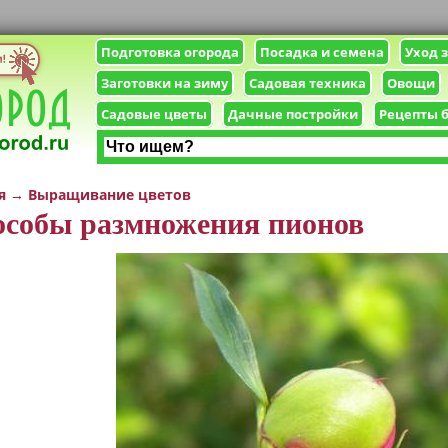
Подготовка огорода
Посадка и семена
Уход 
Заготовки на зиму
Садовая техника
Овощи
Садовые цветы
Дачные постройки
Рецепты 
я
→
Выращивание цветов
собы размножения пионов