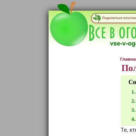
Главна
Пол
Со
Те, к