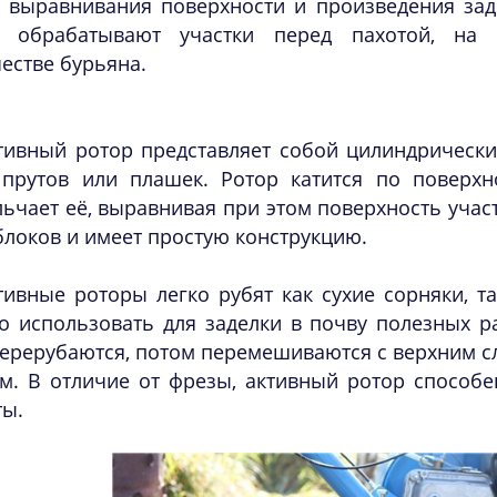
е выравнивания поверхности и произведения зад
о обрабатывают участки перед пахотой, на 
естве бурьяна.
тивный ротор представляет собой цилиндрически
 прутов или плашек. Ротор катится по поверх
ьчает её, выравнивая при этом поверхность участ
локов и имеет простую конструкцию.
тивные роторы легко рубят как сухие сорняки, т
о использовать для заделки в почву полезных р
ерерубаются, потом перемешиваются с верхним сл
ом. В отличие от фрезы, активный ротор способ
ты.