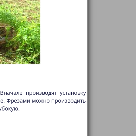
Вначале производят установку
ние. Фрезами можно производить
убокую.