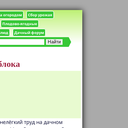
за огородом
Сбор урожая
Плодово-ягодные
блюд
Дачный форум
блока
 нелёгкий труд на дачном