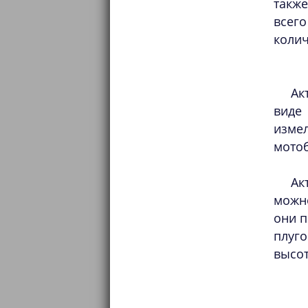
такж
всег
колич
Ак
виде
измел
мотоб
Ак
можн
они п
плуг
высо