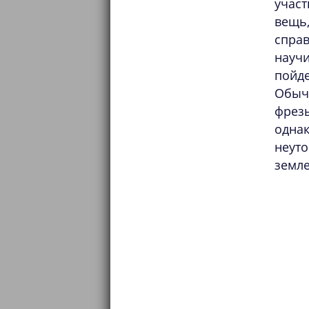
участ
вещь,
справ
научи
пойде
Обычн
фрез
однак
неуто
земле