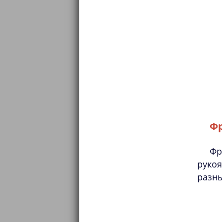
Ф
Фр
рукоя
разны