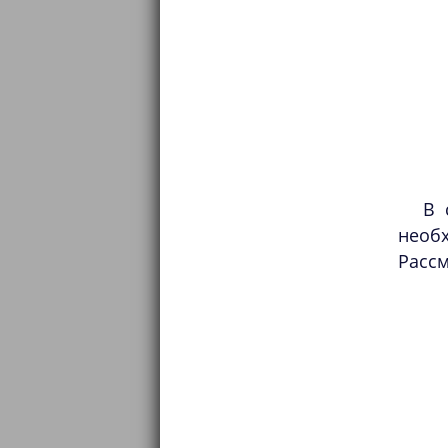
В 
необ
Рассм