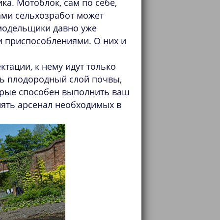
ка. Мотоблок, сам по себе,
дами сельхозработ может
амодельщики давно уже
и приспособлениями. О них и
тации, к нему идут только
ь плодородный слой почвы,
торые способен выполнить ваш
ять арсенал необходимых в