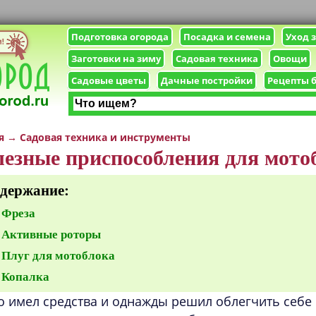
Подготовка огорода
Посадка и семена
Уход 
Заготовки на зиму
Садовая техника
Овощи
Садовые цветы
Дачные постройки
Рецепты 
я
→
Садовая техника и инструменты
езные приспособления для мото
держание:
Фреза
Активные роторы
Плуг для мотоблока
Копалка
то имел средства и однажды решил облегчить себе