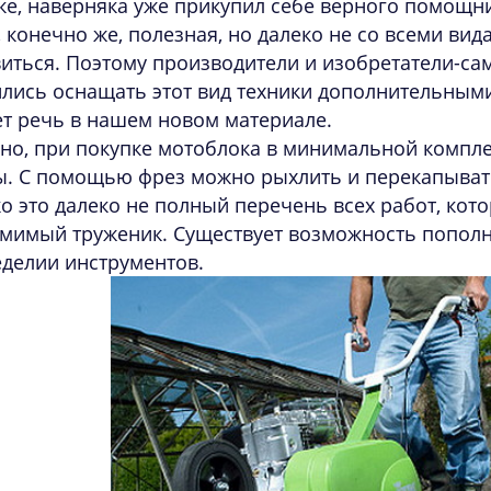
ке, наверняка уже прикупил себе верного помощни
 конечно же, полезная, но далеко не со всеми ви
иться. Поэтому производители и изобретатели-с
лись оснащать этот вид техники дополнительным
т речь в нашем новом материале.
о, при покупке мотоблока в минимальной комплек
ы. С помощью фрез можно рыхлить и перекапыват
о это далеко не полный перечень всех работ, ко
мимый труженик. Существует возможность пополн
делии инструментов.