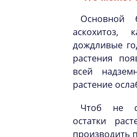
Основной б
аскохитоз,
дождливые го
растения поя
всей надзем
растение осла
Чтоб не сл
остатки рас
производить п