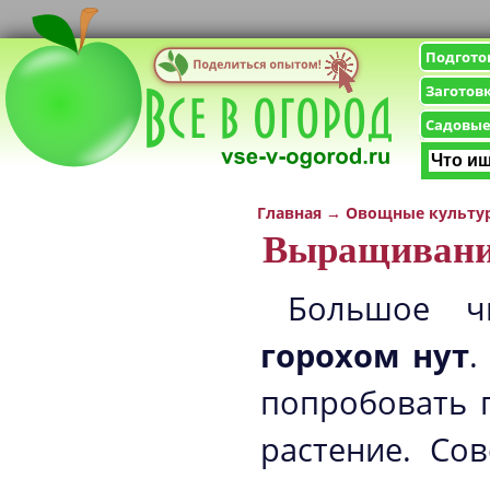
Подгото
Заготов
Садовые
Главная
→
Овощные культу
Выращивание
Большое ч
горохом нут
.
попробовать п
растение. Со