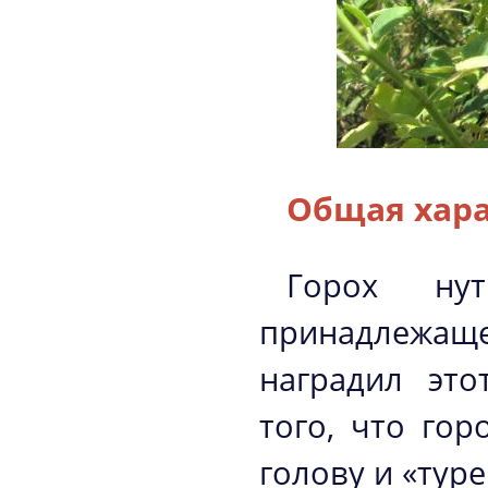
Общая хара
Горох ну
принадлежа
наградил это
того, что го
голову и «туре