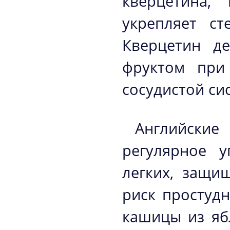
кверцетина, 
укрепляет ст
Кверцетин д
фруктом при
сосудистой си
Английски
регулярное у
легких, защи
риск простуд
кашицы из яб