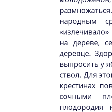
размножатьс
народным ср
«излечивало»
на дереве, с
деревце. Здо
выпросить у я
ствол. Для эт
крестинах по
сочными пл
плодородия 