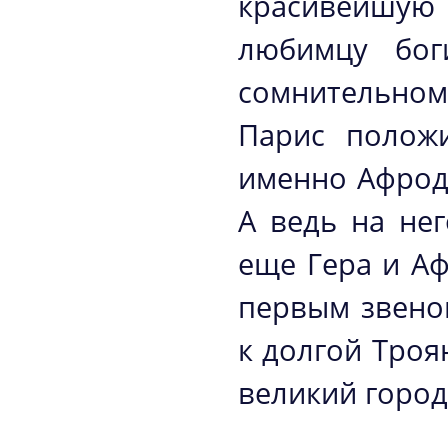
красивейшую
любимцу бог
сомнительном 
Парис положи
именно Афроди
А ведь на не
еще Гера и Аф
первым звено
к долгой Тро
великий город