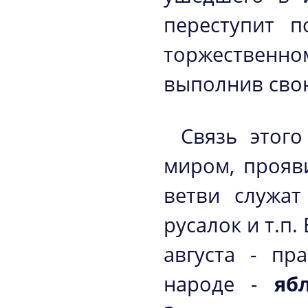
переступит п
торжественн
выполнив свою
Связь этог
миром, прояви
ветви служат
русалок и т.п.
августа - пр
народе -
яб