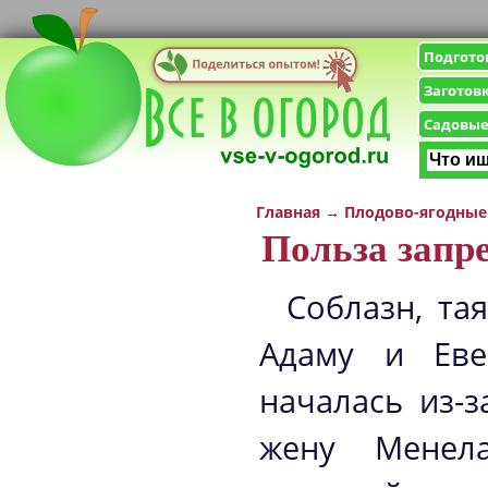
Подгото
Заготов
Садовые
Главная
→
Плодово-ягодные
Польза запр
Соблазн, та
Адаму и Еве
началась из-з
жену Менел