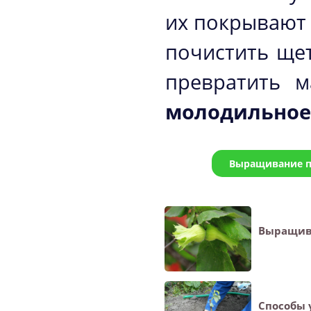
их покрывают
почистить ще
превратить м
молодильное
Выращивание п
Выращив
Способы 