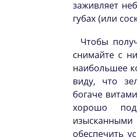
заживляет не
губах (или сос
Чтобы получ
снимайте с н
наибольшее к
виду, что зе
богаче витами
хорошо под
изысканными 
обеспечить у