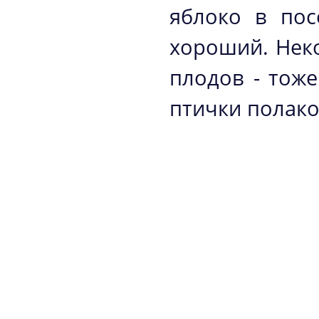
яблоко в по
хороший. Нек
плодов - тож
птички полак