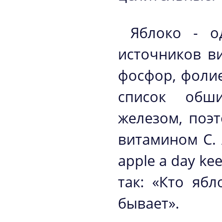
Яблоко - о
источников в
фосфор, фолие
список обш
железом, поэ
витамином С. 
apple a day ke
так: «Кто ябл
бывает».