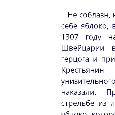
Не соблазн,
себе яблоко, 
1307 году н
Швейцарии в
герцога и пр
Крестьяни
унизительног
наказали. П
стрельбе из 
яблоко, котор