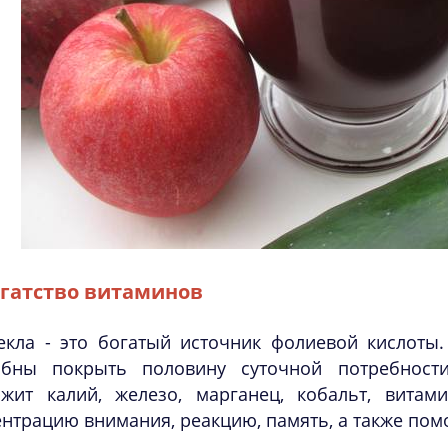
гатство витаминов
екла - это богатый источник фолиевой кислоты.
обны покрыть половину суточной потребности
ржит калий, железо, марганец, кобальт, вита
нтрацию внимания, реакцию, память, а также помо