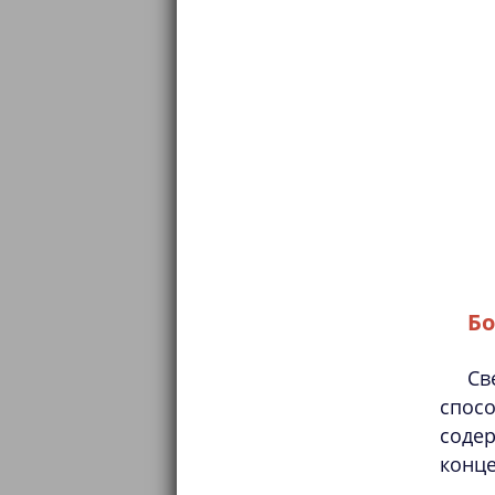
Бо
Св
спос
соде
конце