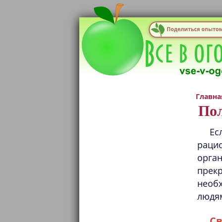
Главна
Пол
Ес
рацио
орга
прек
необ
людям
Св