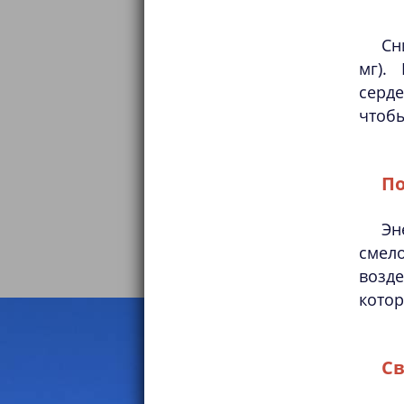
Сн
мг).
серде
чтобы
По
Эн
смел
возд
котор
Св