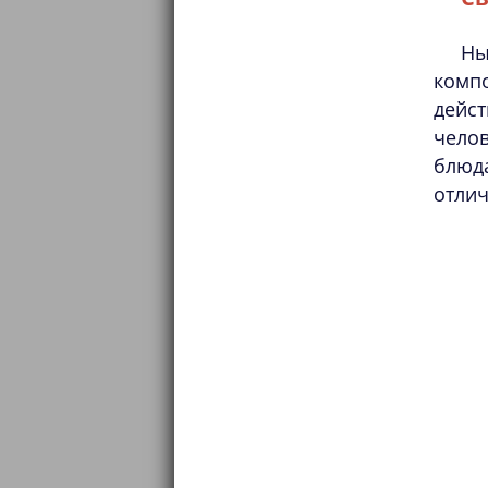
Ны
компо
дейс
чело
блюда
отлич