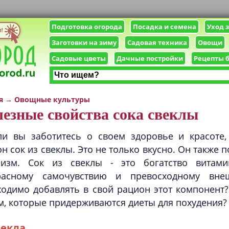
Подготовка огорода
Посадка и семена
Уход 
Заготовки на зиму
Садовая техника
Овощи
Садовые цветы
Дачные постройки
Рецепты 
я
→
Овощные культуры
езные свойства сока свеклы
ли вы заботитесь о своем здоровье и красоте,
н сок из свеклы. Это не только вкусно. Он также
низм. Сок из свеклы - это богатство витам
расному самочувствию и превосходному вн
ходимо добавлять в свой рацион этот компонент
, которые придерживаются диеты для похудения?
екла