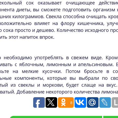
екольный сок оказывает очищающее действие
онента диеты, вы сможете подготовить организм
шних килограммов. Свекла способна очищать кровь
положительно влияет на флору кишечника, улуч
о сока просто и дешево. Количество исходного про
ить этот напиток впрок.
о необходимо употреблять в свежем виде. Кром
ивать с яблочным, лимонным и апельсиновым. В
жьте на мелкие кусочки. Потом бросьте в с
льные компоненты, которые вы выбрали по сво
тый из свеклы и моркови, будет слаще на вкус.
ватый. Добавление некоторого количества лимона 
8