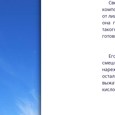
Св
комп
от ли
она 
таког
готов
Ег
смеш
наре
оста
выжа
кисло